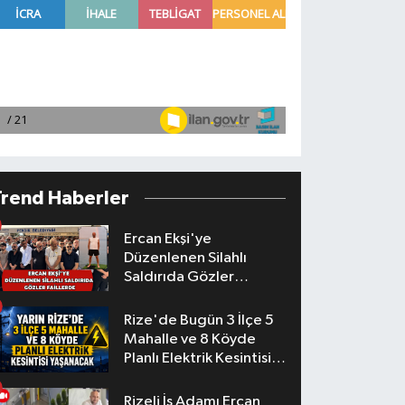
Trend Haberler
Ercan Ekşi'ye
Düzenlenen Silahlı
Saldırıda Gözler
Faillerde
Rize'de Bugün 3 İlçe 5
Mahalle ve 8 Köyde
Planlı Elektrik Kesintisi
Yaşanacak
Rizeli İş Adamı Ercan