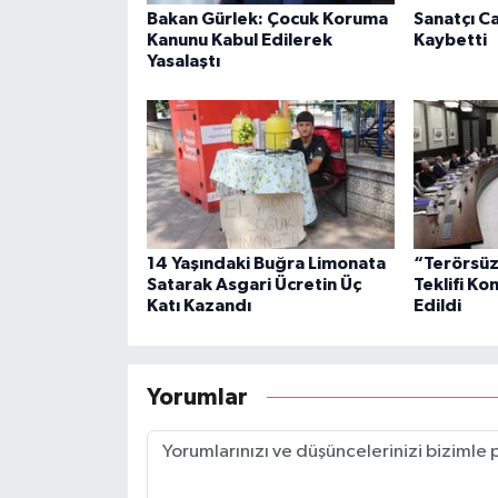
Bakan Gürlek: Çocuk Koruma
Sanatçı C
Kanunu Kabul Edilerek
Kaybetti
Yasalaştı
14 Yaşındaki Buğra Limonata
“Terörsüz
Satarak Asgari Ücretin Üç
Teklifi K
Katı Kazandı
Edildi
Yorumlar