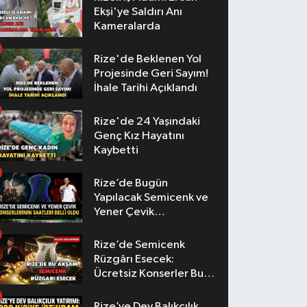
Ekşi'ye Saldırı Anı
Kameralarda
Rize'de Beklenen Yol
Projesinde Geri Sayım!
İhale Tarihi Açıklandı
Rize'de 24 Yaşındaki
Genç Kız Hayatını
Kaybetti
Rize’de Bugün
Yapılacak Semicenk ve
Yener Çevik
Konserlerinin Saatleri
Belli Oldu
Rize’de Semicenk
Rüzgârı Esecek:
Ücretsiz Konserler Bu
Akşam
Rize’ye Dev Balıkçılık