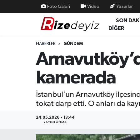
Foto Galeri
Video
Yazarlar
SON DAK
Spor
Rize Nöbetçi Eczaneler
DİĞER
Gündem
Rize Hava Durumu
HABERLER
GÜNDEM
Arnavutköy’de
Yurttan Haberler
Rize Trafik Yoğunluk Haritası
kamerada
Ekonomi
Süper Lig Puan Durumu ve Fikstür
Teknoloji
Tüm Manşetler
İstanbul’un Arnavutköy ilçesind
tokat darp etti. O anları da kay
Sağlık
Son Dakika Haberleri
24.05.2026 - 13:44
Haber Arşivi
YAYINLANMA