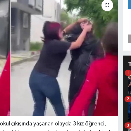
1
2
kul çıkışında yaşanan olayda 3 kız öğrenci,
3