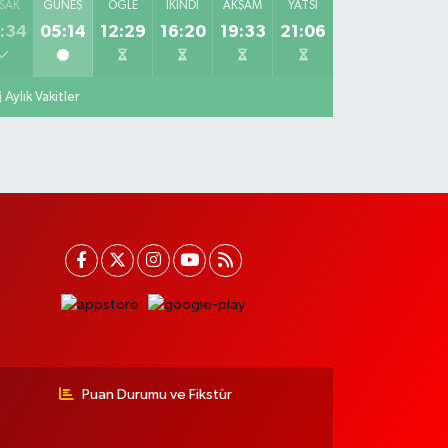
SAK
GÜNEŞ
ÖĞLE
İKINDI
AKŞAM
YATSI
:34
05:14
12:29
16:20
19:33
21:06
Aylık Vakitler
Puan Durumu ve Fikstür