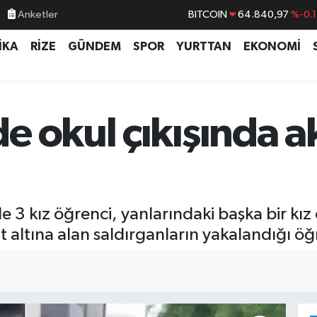
Anketler
BITCOIN
64.840,97
%-0.
DOLAR
47,7436
%0.1
İKA
RİZE
GÜNDEM
SPOR
YURTTAN
EKONOMİ
EURO
55,2510
%0.3
STERLİN
64,4811
%0.3
GRAM ALTIN
6660.55
%
 okul çıkışında ak
BİST100
13.779
%-1
e 3 kız öğrenci, yanlarındaki başka bir kı
ıt altına alan saldırganların yakalandığı öğr