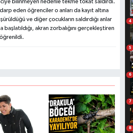
enciye bilinmeyen nedenle tekme tokat saldırdı.
darp eden öğrenciler o anları da kayıt altına
ürüldüğü ve diğer çocukların saldırdığı anlar
4
ma başlatıldığı, akran zorbalığını gerçekleştiren
öğrenildi.
5
6
7
8