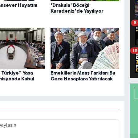
ansever Hayatını
'Drakula' Böceği
Karadeniz'de Yayılıyor
9
10
 Türkiye” Yasa
Emeklilerin Maaş Farkları Bu
omisyonda Kabul
Gece Hesaplara Yatırılacak