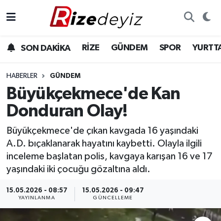
Spor
Rize Nöbetçi Eczaneler
RİZE
GÜNDEM
SPOR
YURTT
SON DAKİKA
Gündem
Rize Hava Durumu
HABERLER
GÜNDEM
Yurttan Haberler
Rize Trafik Yoğunluk Haritası
Büyükçekmece'de Kan
Donduran Olay!
Ekonomi
Süper Lig Puan Durumu ve Fikstür
Büyükçekmece'de çıkan kavgada 16 yaşındaki
Teknoloji
Tüm Manşetler
A.D. bıçaklanarak hayatını kaybetti. Olayla ilgili
inceleme başlatan polis, kavgaya karışan 16 ve 17
Sağlık
Son Dakika Haberleri
yaşındaki iki çocuğu gözaltına aldı.
Haber Arşivi
15.05.2026 - 08:57
15.05.2026 - 09:47
YAYINLANMA
GÜNCELLEME