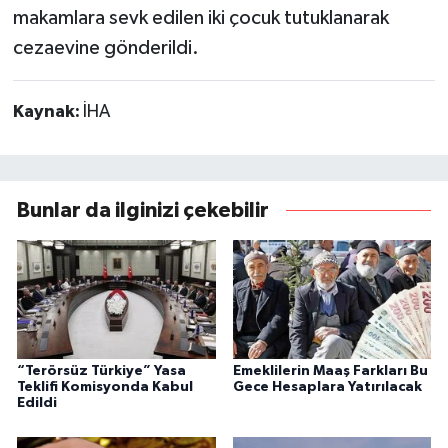
makamlara sevk edilen iki çocuk tutuklanarak
cezaevine gönderildi.
Kaynak:
İHA
Bunlar da ilginizi çekebilir
“Terörsüz Türkiye” Yasa
Emeklilerin Maaş Farkları Bu
Teklifi Komisyonda Kabul
Gece Hesaplara Yatırılacak
Edildi