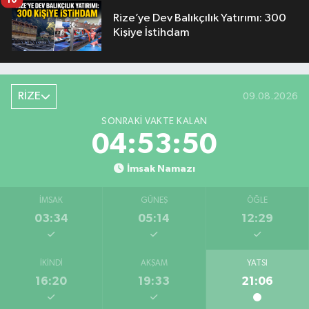
10
Rize’ye Dev Balıkçılık Yatırımı: 300
Kişiye İstihdam
RİZE
09.08.2026
SONRAKI VAKTE KALAN
04:53:49
İmsak Namazı
İMSAK
GÜNEŞ
ÖĞLE
03:34
05:14
12:29
İKINDI
AKŞAM
YATSI
16:20
19:33
21:06