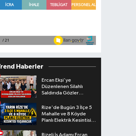
Trend Haberler
Ercan Ekşi'ye
Düzenlenen Silahlı
Saldırıda Gözler
Faillerde
Rize'de Bugün 3 İlçe 5
Mahalle ve 8 Köyde
Planlı Elektrik Kesintisi
Yaşanacak
Rizeli İş Adamı Ercan