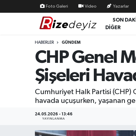
Foto Galeri
Video
Yazarlar
SON DAK
Spor
Rize Nöbetçi Eczaneler
DİĞER
Gündem
Rize Hava Durumu
HABERLER
GÜNDEM
CHP Genel Me
Yurttan Haberler
Rize Trafik Yoğunluk Haritası
Şişeleri Hav
Ekonomi
Süper Lig Puan Durumu ve Fikstür
Teknoloji
Tüm Manşetler
Cumhuriyet Halk Partisi (CHP) G
havada uçuşurken, yaşanan gergi
Sağlık
Son Dakika Haberleri
24.05.2026 - 13:46
Haber Arşivi
YAYINLANMA