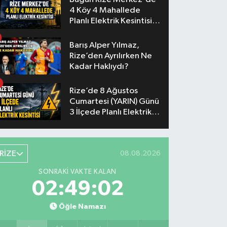
4 Köy 4 Mahallede
Planlı Elektrik Kesintisi
Yaşanacak
Barış Alper Yılmaz,
Rize’den Ayrılırken Ne
Kadar Haklıydı?
Rize’de 8 Ağustos
Cumartesi (YARIN) Günü
3 İlçede Planlı Elektrik
Kesintisi Yapılacak
RİZE
08.08.2026
SONRAKI VAKTE KALAN
02:49:01
Öğle Namazı