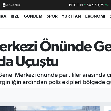
Anketler
BITCOIN
64.959,79
%1.
DOLAR
47,7436
%0.
İKA
RİZE
GÜNDEM
SPOR
YURTTAN
EKONOMİ
EURO
55,2510
%0.
STERLİN
64,4811
%0.
GRAM ALTIN
6660.55
%0.
rkezi Önünde Ger
BİST100
13.779
%-
ada Uçuştu
enel Merkezi önünde partililer arasında çı
nliğin ardından polis ekipleri bölgede güv