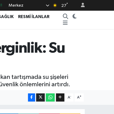
°
Merkez
11
27
18
SAĞLIK
RESMİ İLANLAR
32
38
03
ginlik: Su
14
kan tartışmada su şişeleri
enlik önlemlerini artırdı.
-
+
A
A