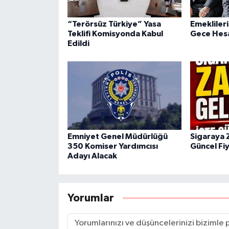
“Terörsüz Türkiye” Yasa
Emeklileri
Teklifi Komisyonda Kabul
Gece Hesa
Edildi
Emniyet Genel Müdürlüğü
Sigaraya 
350 Komiser Yardımcısı
Güncel Fiy
Adayı Alacak
Yorumlar