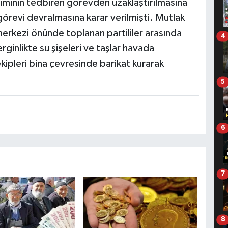
iminin tedbiren görevden uzaklaştırılmasına
görevi devralmasına karar verilmişti. Mutlak
merkezi önünde toplanan partililer arasında
4
ginlikte su şişeleri ve taşlar havada
kipleri bina çevresinde barikat kurarak
5
6
7
8