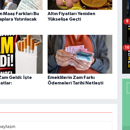
n Maaş Farkları Bu
Altın Fiyatları Yeniden
plara Yatırılacak
Yükselişe Geçti
9
10
Zam Geldi: İşte
Emeklilerin Zam Farkı
atlar:
Ödemeleri Tarihi Netleşti