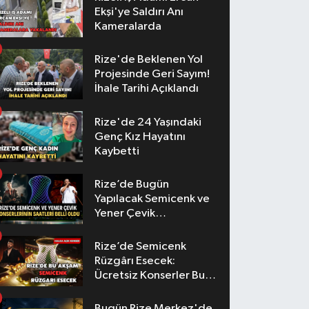
Ekşi'ye Saldırı Anı
Kameralarda
Rize'de Beklenen Yol
Projesinde Geri Sayım!
İhale Tarihi Açıklandı
Rize'de 24 Yaşındaki
Genç Kız Hayatını
Kaybetti
Rize’de Bugün
Yapılacak Semicenk ve
Yener Çevik
Konserlerinin Saatleri
Belli Oldu
Rize’de Semicenk
Rüzgârı Esecek:
Ücretsiz Konserler Bu
Akşam
Bugün Rize Merkez'de