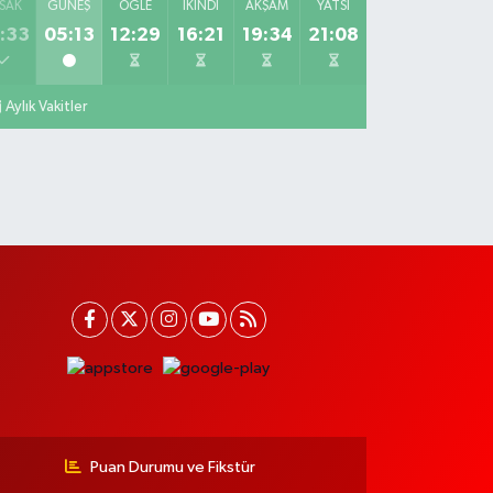
SAK
GÜNEŞ
ÖĞLE
İKINDI
AKŞAM
YATSI
:33
05:13
12:29
16:21
19:34
21:08
Aylık Vakitler
Puan Durumu ve Fikstür