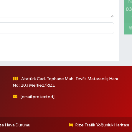
İM
03
Atatürk Cad. Tophane Mah. Tevfik Mataracı İş Hanı
No: 203 Merkez/RİZE
[email protected]
ize Hava Durumu
Rize Trafik Yoğunluk Haritası