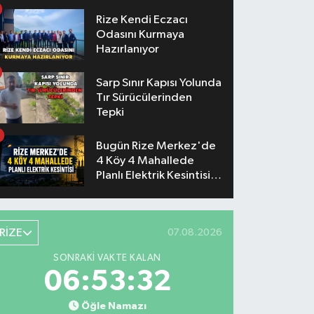
Konserlerinin Saatleri
Belli Oldu
Rize Kendi Eczacı
Odasını Kurmaya
Hazırlanıyor
Sarp Sınır Kapısı Yolunda
Tır Sürücülerinden
Tepki
Bugün Rize Merkez'de
4 Köy 4 Mahallede
Planlı Elektrik Kesintisi
Yaşanacak
RİZE
07.08.2026
SONRAKI VAKTE KALAN
06:53:32
Öğle Namazı