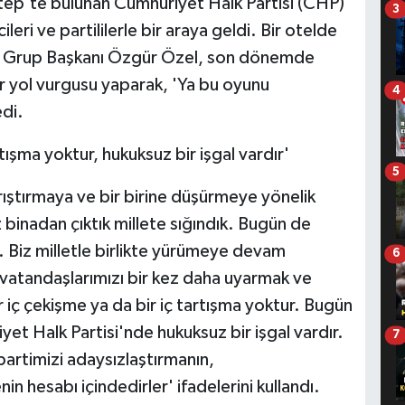
ntep'te bulunan Cumhuriyet Halk Partisi (CHP)
3
ri ve partililerle bir araya geldi. Bir otelde
Grup Başkanı Özgür Özel, son dönemde
ir yol vurgusu yaparak, 'Ya bu oyunu
4
edi.
tışma yoktur, hukuksuz bir işgal vardır'
5
ştırmaya ve bir birine düşürmeye yönelik
binadan çıktık millete sığındık. Bugün de
. Biz milletle birlikte yürümeye devam
6
vatandaşlarımızı bir kez daha uyarmak ve
 iç çekişme ya da bir iç tartışma yoktur. Bugün
iyet Halk Partisi'nde hukuksuz bir işgal vardır.
7
artimizi adaysızlaştırmanın,
in hesabı içindedirler' ifadelerini kullandı.