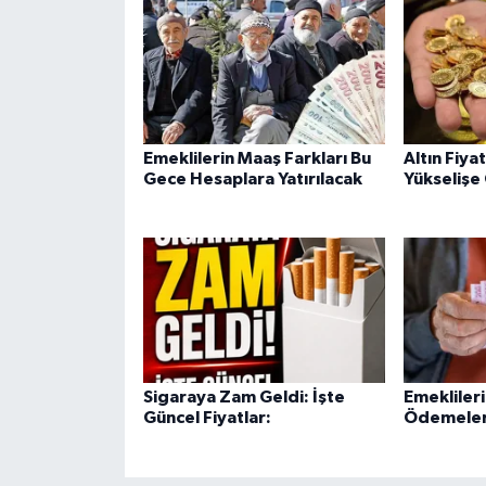
Emeklilerin Maaş Farkları Bu
Altın Fiya
Gece Hesaplara Yatırılacak
Yükselişe
Sigaraya Zam Geldi: İşte
Emekliler
Güncel Fiyatlar:
Ödemeleri