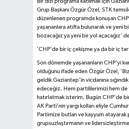
Bir dizi programa katılmak için Gazia
Grup Başkanı Özgür Özel, STK temsilcile
düzenlenen programda konuşan CHP 
yaşananlara atıfta bulunarak ve yeni b
bozacağız ya yeni bir yol açacağız' d
'CHP'de bir iç çekişme ya da bir iç tar
Son dönemde yaşananların CHP'yi karı
olduğunu ifade eden Özgür Özel, 'Biz 
geldik Gaziantep'in vicdanına sığındık
edeceğiz. Hem partililerimizi hem de 
hatırlatmak isterim. Bugün CHP'de bir
AK Parti'nin yargı kolları eliyle Cumhur
Partimize butlan ve kayyum atayarak p
grupsuzlaştırmanın ve lidersizleştirmen