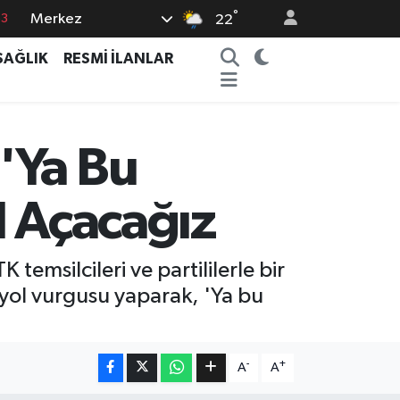
°
Merkez
63
22
16
SAĞLIK
RESMİ İLANLAR
02
07
5
'Ya Bu
0
l Açacağız
emsilcileri ve partililerle bir
yol vurgusu yaparak, 'Ya bu
-
+
A
A