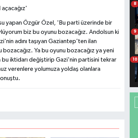
8
l açacağız'
u yapan Özgür Özel, 'Bu parti üzerinde bir
ylüyorum biz bu oyunu bozacağız. Andolsun ki
9
'nin adını taşıyan Gaziantep'ten ilan
nu bozacağız. Ya bu oyunu bozacağız ya yeni
 iktidarı değiştirip Gazi'nin partisini tekrar
10
uz verenlere yolumuza yoldaş olanlara
konuştu.