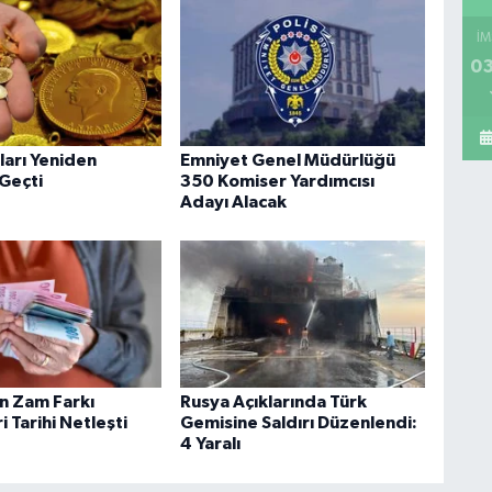
İM
03
tları Yeniden
Emniyet Genel Müdürlüğü
 Geçti
350 Komiser Yardımcısı
Adayı Alacak
in Zam Farkı
Rusya Açıklarında Türk
 Tarihi Netleşti
Gemisine Saldırı Düzenlendi:
4 Yaralı