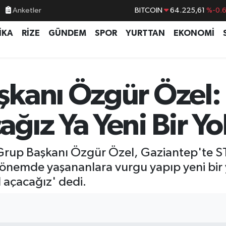
Anketler
BITCOIN
64.225,61
%-0.
DOLAR
47,7143
%0.
İKA
RİZE
GÜNDEM
SPOR
YURTTAN
EKONOMİ
EURO
55,0317
%-0.
STERLİN
64,2463
%0.
GRAM ALTIN
6510.40
%0.4
kanı Özgür Özel: 
BİST100
13.799
%7
ız Ya Yeni Bir Yo
rup Başkanı Özgür Özel, Gaziantep'te STK t
önemde yaşananlara vurgu yapıp yeni bir 
 açacağız' dedi.