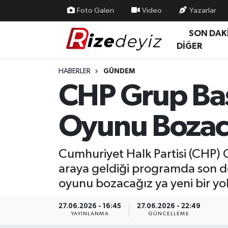
Foto Galeri
Video
Yazarlar
SON DAK
Spor
Rize Nöbetçi Eczaneler
DİĞER
Gündem
Rize Hava Durumu
HABERLER
GÜNDEM
CHP Grup Baş
Yurttan Haberler
Rize Trafik Yoğunluk Haritası
Oyunu Bozacağ
Ekonomi
Süper Lig Puan Durumu ve Fikstür
Teknoloji
Tüm Manşetler
Cumhuriyet Halk Partisi (CHP) G
araya geldiği programda son d
Sağlık
Son Dakika Haberleri
oyunu bozacağız ya yeni bir yol
Haber Arşivi
27.06.2026 - 16:45
27.06.2026 - 22:49
YAYINLANMA
GÜNCELLEME