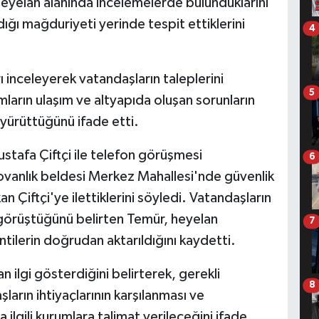
yelan alanında incelemelerde bulunduklarını
ğı mağduriyeti yerinde tespit ettiklerini
4
 inceleyerek vatandaşların taleplerini
5
rumların ulaşım ve altyapıda oluşan sorunların
 yürüttüğünü ifade etti.
ustafa Çiftçi ile telefon görüşmesi
6
Kovanlık beldesi Merkez Mahallesi'nde güvenlik
an Çiftçi'ye ilettiklerini söyledi. Vatandaşların
le görüştüğünü belirten Temür, heyelan
7
tilerin doğrudan aktarıldığını kaydetti.
 ilgi gösterdiğini belirterek, gerekli
8
ların ihtiyaçlarının karşılanması ve
ilgili kurumlara talimat verileceğini ifade