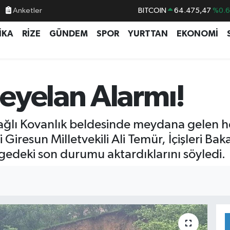
Anketler
BITCOIN
64.475,47
%0.
DOLAR
47,5971
%0.
İKA
RİZE
GÜNDEM
SPOR
YURTTAN
EKONOMİ
EURO
55,1336
%0.
STERLİN
64,2534
%0.
GRAM ALTIN
6527.85
%0.5
eyelan Alarmı!
BİST100
13.703
%
bağlı Kovanlık beldesinde meydana gelen h
iresun Milletvekili Ali Temür, İçişleri Baka
gedeki son durumu aktardıklarını söyledi.