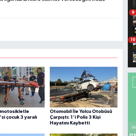
9
10
motosikletle
Otomobil İle Yolcu Otobüsü
'si çocuk 3 yaralı
Çarpıştı: 1'i Polis 3 Kişi
Hayatını Kaybetti
İM
03