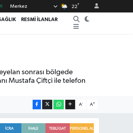
°
Merkez
66
22
05
SAĞLIK
RESMİ İLANLAR
18
22
4
11
eyelan sonrası bölgede
nı Mustafa Çiftçi ile telefon
-
+
A
A