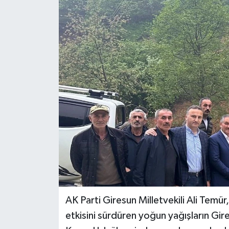
AK Parti Giresun Milletvekili Ali Temür
etkisini sürdüren yoğun yağışların Gire