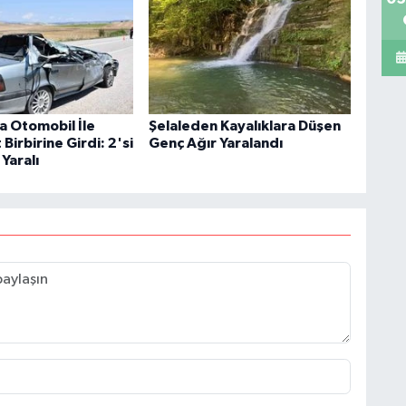
 Otomobil İle
Şelaleden Kayalıklara Düşen
irbirine Girdi: 2'si
Genç Ağır Yaralandı
 Yaralı