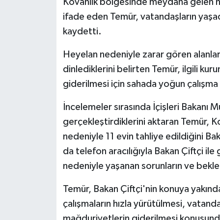
Kovanlık bölgesinde meydana gelen he
ifade eden Temür, vatandaşların yaşadı
kaydetti.
Heyelan nedeniyle zarar gören alanları
dinlediklerini belirten Temür, ilgili ku
giderilmesi için sahada yoğun çalışma
İncelemeler sırasında İçişleri Bakanı M
gerçekleştirdiklerini aktaran Temür, 
nedeniyle 11 evin tahliye edildiğini Bak
da telefon aracılığıyla Bakan Çiftçi i
nedeniyle yaşanan sorunların ve beklen
Temür, Bakan Çiftçi'nin konuya yakından
çalışmaların hızla yürütülmesi, vatandaş
mağduriyetlerin giderilmesi konusunda 