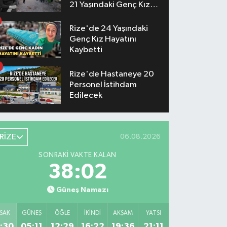
21 Yaşındaki Genç Kız
Hayatını Kaybetti
Rize'de 24 Yaşındaki
Genç Kız Hayatını
Kaybetti
Rize'de Hastaneye 20
Personel İstihdam
Edilecek
RİZE
06.08.2026
SONRAKI VAKTE KALAN
38:01
Güneş Namazı
SAK
GÜNEŞ
ÖĞLE
İKINDI
AKŞAM
YATSI
:30
05:11
12:29
16:22
19:36
21:11