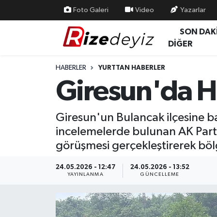
Foto Galeri
Video
Yazarlar
SON DAK
Spor
Rize Nöbetçi Eczaneler
DİĞER
Gündem
Rize Hava Durumu
HABERLER
YURTTAN HABERLER
Giresun'da H
Yurttan Haberler
Rize Trafik Yoğunluk Haritası
Ekonomi
Süper Lig Puan Durumu ve Fikstür
Giresun'un Bulancak ilçesine 
incelemelerde bulunan AK Parti G
Teknoloji
Tüm Manşetler
görüşmesi gerçekleştirerek böl
Sağlık
Son Dakika Haberleri
24.05.2026 - 12:47
24.05.2026 - 13:52
YAYINLANMA
GÜNCELLEME
Haber Arşivi