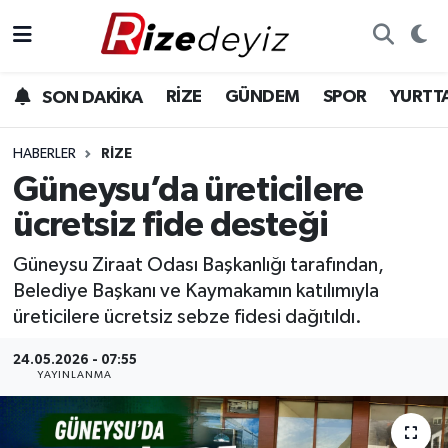
Spor
Rize Nöbetçi Eczaneler
RİZE
GÜNDEM
SPOR
YURTT
SON DAKİKA
Gündem
Rize Hava Durumu
HABERLER
RIZE
Yurttan Haberler
Rize Trafik Yoğunluk Haritası
Güneysu’da üreticilere
ücretsiz fide desteği
Ekonomi
Süper Lig Puan Durumu ve Fikstür
Güneysu Ziraat Odası Başkanlığı tarafından,
Teknoloji
Tüm Manşetler
Belediye Başkanı ve Kaymakamın katılımıyla
üreticilere ücretsiz sebze fidesi dağıtıldı.
Sağlık
Son Dakika Haberleri
24.05.2026 - 07:55
YAYINLANMA
Haber Arşivi