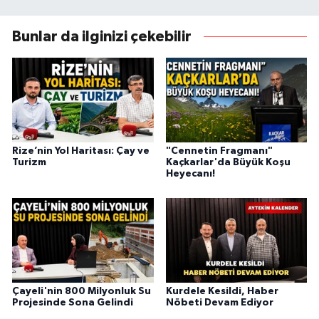
Bunlar da ilginizi çekebilir
Rize’nin Yol Haritası: Çay ve
"Cennetin Fragmanı"
Turizm
Kaçkarlar'da Büyük Koşu
Heyecanı!
Çayeli'nin 800 Milyonluk Su
Kurdele Kesildi, Haber
Projesinde Sona Gelindi
Nöbeti Devam Ediyor