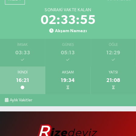
SONRAKI VAKTE KALAN
02:33:54
Akşam Namazı
İMSAK
GÜNEŞ
ÖĞLE
03:33
05:13
12:29
İKINDI
AKŞAM
YATSI
16:21
19:34
21:08
Aylık Vakitler