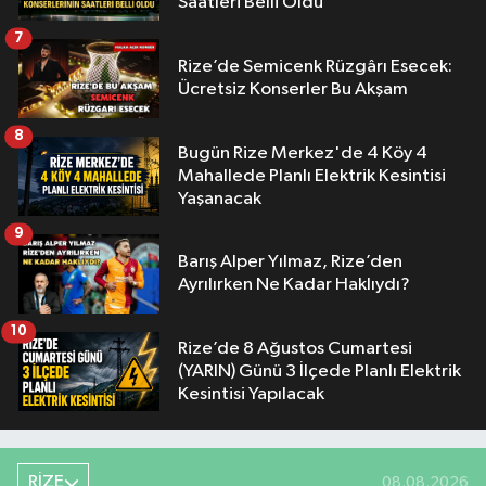
Saatleri Belli Oldu
7
Rize’de Semicenk Rüzgârı Esecek:
Ücretsiz Konserler Bu Akşam
8
Bugün Rize Merkez'de 4 Köy 4
Mahallede Planlı Elektrik Kesintisi
Yaşanacak
9
Barış Alper Yılmaz, Rize’den
Ayrılırken Ne Kadar Haklıydı?
10
Rize’de 8 Ağustos Cumartesi
(YARIN) Günü 3 İlçede Planlı Elektrik
Kesintisi Yapılacak
RİZE
08.08.2026