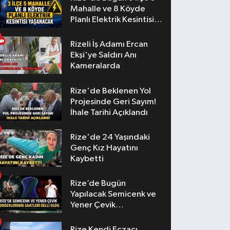
Mahalle ve 8 Köyde
Planlı Elektrik Kesintisi
Yaşanacak
Rizeli İş Adamı Ercan
Ekşi'ye Saldırı Anı
Kameralarda
Rize'de Beklenen Yol
Projesinde Geri Sayım!
İhale Tarihi Açıklandı
Rize'de 24 Yaşındaki
Genç Kız Hayatını
Kaybetti
Rize’de Bugün
Yapılacak Semicenk ve
Yener Çevik
Konserlerinin Saatleri
Belli Oldu
Rize Kendi Eczacı