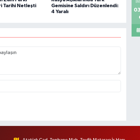
İM
 Tarihi Netleşti
Gemisine Saldırı Düzenlendi:
03
4 Yaralı
Atatürk Cad. Tophane Mah. Tevfik Mataracı İş Hanı