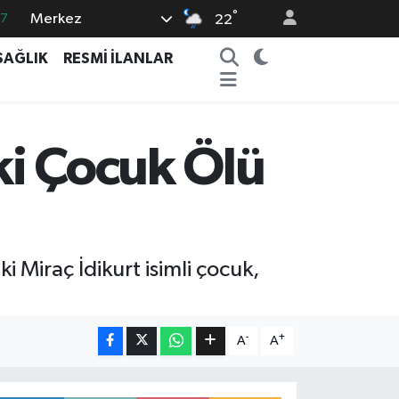
°
Merkez
07
22
5
SAĞLIK
RESMİ İLANLAR
0
63
16
ki Çocuk Ölü
02
i Miraç İdikurt isimli çocuk,
-
+
A
A