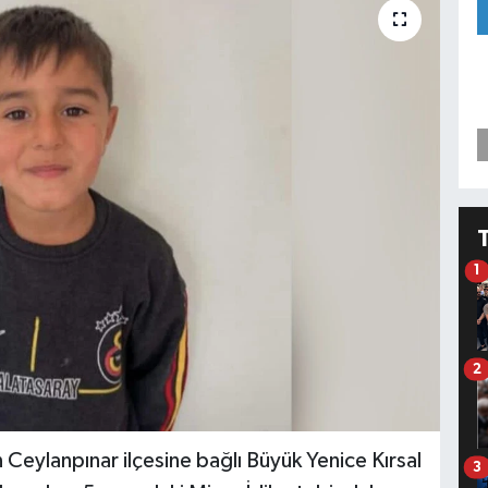
1
2
ın Ceylanpınar ilçesine bağlı Büyük Yenice Kırsal
3