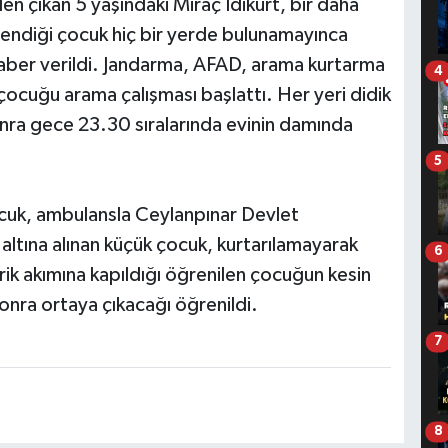
n çıkan 5 yaşındaki Miraç İdikurt, bir daha
lendiği çocuk hiç bir yerde bulunamayınca
haber verildi. Jandarma, AFAD, arama kurtarma
4
 çocuğu arama çalışması başlattı. Her yeri didik
onra gece 23.30 sıralarında evinin damında
5
ocuk, ambulansla Ceylanpınar Devlet
 altına alınan küçük çocuk, kurtarılamayarak
6
trik akımına kapıldığı öğrenilen çocuğun kesin
nra ortaya çıkacağı öğrenildi.
7
8