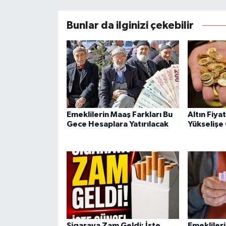
Bunlar da ilginizi çekebilir
Emeklilerin Maaş Farkları Bu
Altın Fiya
Gece Hesaplara Yatırılacak
Yükselişe
Sigaraya Zam Geldi: İşte
Emekliler