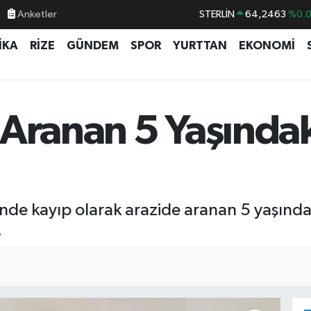
Anketler
STERLİN
64,2463
%0.
GRAM ALTIN
6510.40
%0.4
İKA
RİZE
GÜNDEM
SPOR
YURTTAN
EKONOMİ
BİST100
13.799
%7
BITCOIN
64.225,61
%-0.
DOLAR
47,7143
%0.
 Aranan 5 Yaşında
EURO
55,0317
%-0.
inde kayıp olarak arazide aranan 5 yaşındak
.