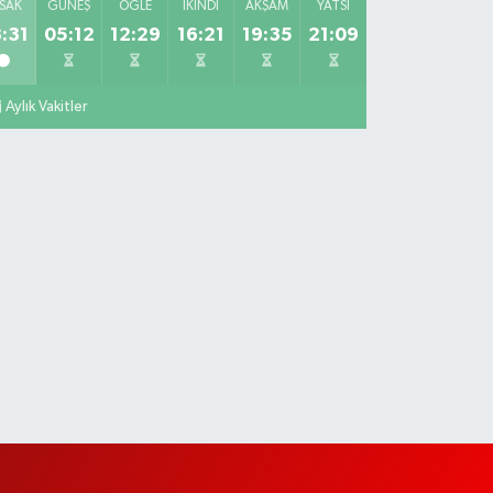
SAK
GÜNEŞ
ÖĞLE
İKINDI
AKŞAM
YATSI
:31
05:12
12:29
16:21
19:35
21:09
Aylık Vakitler