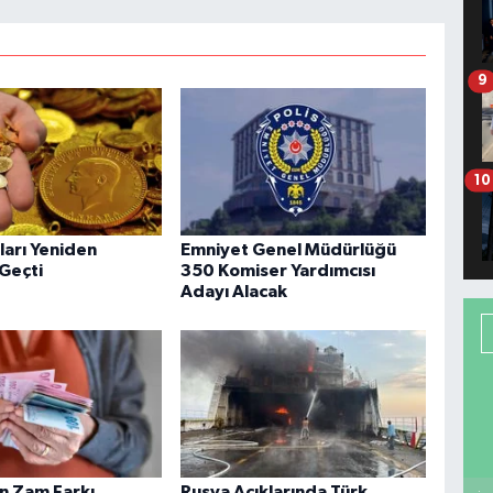
9
10
tları Yeniden
Emniyet Genel Müdürlüğü
 Geçti
350 Komiser Yardımcısı
Adayı Alacak
in Zam Farkı
Rusya Açıklarında Türk