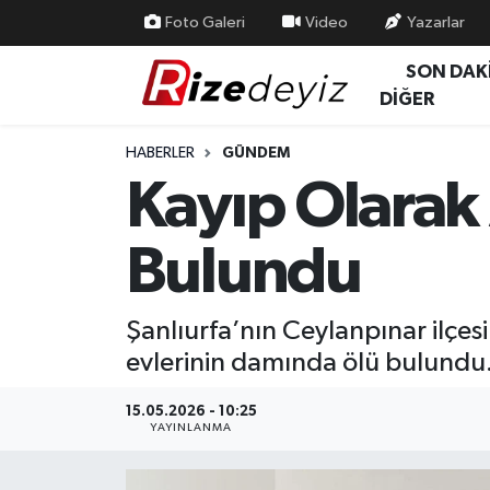
Foto Galeri
Video
Yazarlar
SON DAK
Spor
Rize Nöbetçi Eczaneler
DİĞER
Gündem
Rize Hava Durumu
HABERLER
GÜNDEM
Kayıp Olarak
Yurttan Haberler
Rize Trafik Yoğunluk Haritası
Bulundu
Ekonomi
Süper Lig Puan Durumu ve Fikstür
Teknoloji
Tüm Manşetler
Şanlıurfa’nın Ceylanpınar ilçes
evlerinin damında ölü bulundu
Sağlık
Son Dakika Haberleri
15.05.2026 - 10:25
Haber Arşivi
YAYINLANMA