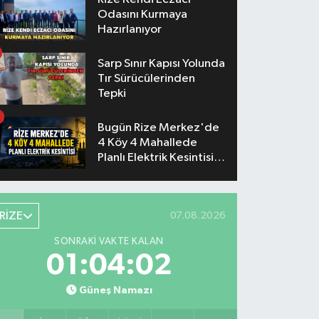
Odasını Kurmaya
Hazırlanıyor
Sarp Sınır Kapısı Yolunda
Tır Sürücülerinden
Tepki
Bugün Rize Merkez'de
4 Köy 4 Mahallede
Planlı Elektrik Kesintisi
Yaşanacak
RİZE
07.08.2026
SONRAKI VAKTE KALAN
01:04:01
Güneş Namazı