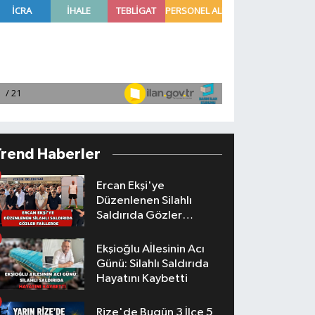
Trend Haberler
Ercan Ekşi'ye
Düzenlenen Silahlı
Saldırıda Gözler
Faillerde
Ekşioğlu Aİlesinin Acı
Günü: Silahlı Saldırıda
Hayatını Kaybetti
Rize'de Bugün 3 İlçe 5