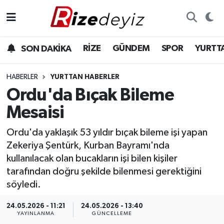
Spor
Rize Nöbetçi Eczaneler
RİZE
GÜNDEM
SPOR
YURTT
SON DAKİKA
Gündem
Rize Hava Durumu
HABERLER
YURTTAN HABERLER
Yurttan Haberler
Rize Trafik Yoğunluk Haritası
Ordu'da Bıçak Bileme
Mesaisi
Ekonomi
Süper Lig Puan Durumu ve Fikstür
Ordu'da yaklaşık 53 yıldır bıçak bileme işi yapan
Teknoloji
Tüm Manşetler
Zekeriya Şentürk, Kurban Bayramı'nda
kullanılacak olan bucakların işi bilen kişiler
Sağlık
Son Dakika Haberleri
tarafından doğru şekilde bilenmesi gerektiğini
söyledi.
Haber Arşivi
24.05.2026 - 11:21
24.05.2026 - 13:40
YAYINLANMA
GÜNCELLEME