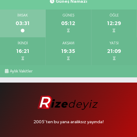
Güneş Namazı
İMSAK
GÜNEŞ
ÖĞLE
03:31
05:12
12:29
İKINDI
AKŞAM
YATSI
16:21
19:35
21:09
Aylık Vakitler
2005'ten bu yana aralıksız yayında!