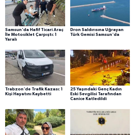
Samsun'da Hafif Ticari Araç
Dron Saldırısına Uğrayan
İle Motosiklet Çarpıştı: 1
Türk Gemisi Samsun'da
Yaralı
Trabzon'de Trafik Kazası: 1
25 Yaşındaki Genç Kadın
Kişi Hayatını Kaybetti
Eski Sevgilisi Tarafından
Canice Katledildi