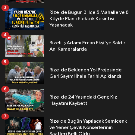
3
Rize'de Bugün 3 İlçe 5 Mahalle ve 8
Köyde Planlı Elektrik Kesintisi
Yaşanacak
4
Rizeli İş Adamı Ercan Ekşi'ye Saldırı
Anı Kameralarda
5
Rize'de Beklenen Yol Projesinde
Geri Sayım! İhale Tarihi Açıklandı
6
Rize'de 24 Yaşındaki Genç Kız
Hayatını Kaybetti
7
Rize’de Bugün Yapılacak Semicenk
ve Yener Çevik Konserlerinin
Saatleri Belli Oldu