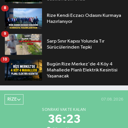
8
Rize Kendi Eczacı Odasını Kurmaya
Hazırlanıyor
9
Sarp Sınır Kapısı Yolunda Tır
Sürücülerinden Tepki
10
Bugün Rize Merkez'de 4 Köy 4
Mahallede Planlı Elektrik Kesintisi
Yaşanacak
RİZE
07.08.2026
SONRAKI VAKTE KALAN
36:22