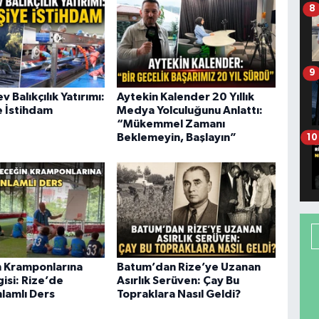
8
9
v Balıkçılık Yatırımı:
Aytekin Kalender 20 Yıllık
e İstihdam
Medya Yolculuğunu Anlattı:
“Mükemmel Zamanı
Beklemeyin, Başlayın”
10
 Kramponlarına
Batum’dan Rize’ye Uzanan
isi: Rize’de
Asırlık Serüven: Çay Bu
lamlı Ders
Topraklara Nasıl Geldi?