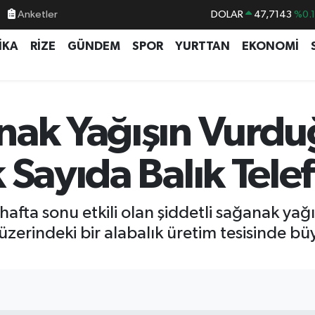
Anketler
EURO
55,0317
%-0.
STERLİN
64,2463
%0.
İKA
RİZE
GÜNDEM
SPOR
YURTTAN
EKONOMİ
GRAM ALTIN
6574.81
%1.
BİST100
13.887
%6
BITCOIN
64.360,53
%-0.
nak Yağışın Vurdu
DOLAR
47,7143
%0.
 Sayıda Balık Tele
hafta sonu etkili olan şiddetli sağanak y
 üzerindeki bir alabalık üretim tesisinde 