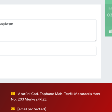
İM
03
Atatürk Cad. Tophane Mah. Tevfik Mataracı İş Hanı
No: 203 Merkez/RİZE
[email protected]