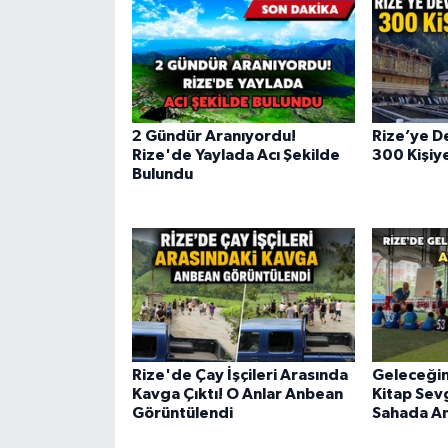
2 Gündür Aranıyordu!
Rize’ye De
Rize'de Yaylada Acı Şekilde
300 Kişiy
Bulundu
Rize'de Çay İşçileri Arasında
Geleceğin
Kavga Çıktı! O Anlar Anbean
Kitap Sevg
Görüntülendi
Sahada An