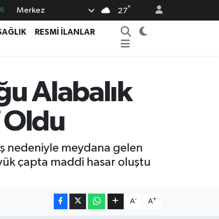
°
Merkez
02
27
07
SAĞLIK
RESMİ İLANLAR
44
4
76
ğu Alabalık
16
f Oldu
ağış nedeniyle meydana gelen
büyük çapta maddi hasar oluştu
-
+
A
A