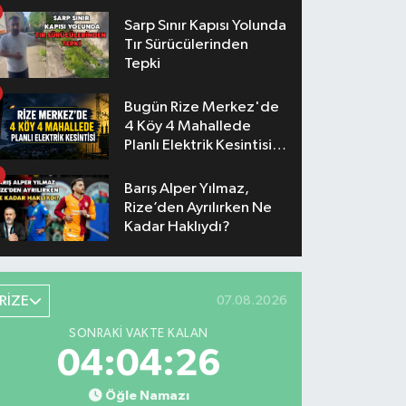
Konserlerinin Saatleri
Belli Oldu
Sarp Sınır Kapısı Yolunda
Tır Sürücülerinden
Tepki
Bugün Rize Merkez'de
4 Köy 4 Mahallede
Planlı Elektrik Kesintisi
Yaşanacak
Barış Alper Yılmaz,
Rize’den Ayrılırken Ne
Kadar Haklıydı?
RİZE
07.08.2026
SONRAKI VAKTE KALAN
04:04:25
Öğle Namazı