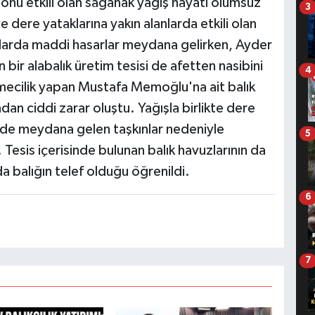
sonu etkili olan sağanak yağış hayatı olumsuz
3
e dere yataklarına yakın alanlarda etkili olan
alarda maddi hasarlar meydana gelirken, Ayder
 bir alabalık üretim tesisi de afetten nasibini
4
tmecilik yapan Mustafa Memoğlu'na ait balık
dan ciddi zarar oluştu. Yağışla birlikte dere
nde meydana gelen taşkınlar nedeniyle
5
Tesis içerisinde bulunan balık havuzlarının da
a balığın telef olduğu öğrenildi.
6
7