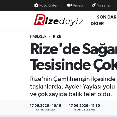
Foto Galeri
Video
Yazarlar
SON DAK
Spor
Rize Nöbetçi Eczaneler
DİĞER
Gündem
Rize Hava Durumu
HABERLER
RIZE
Rize'de Sağa
Yurttan Haberler
Rize Trafik Yoğunluk Haritası
Tesisinde Çok
Ekonomi
Süper Lig Puan Durumu ve Fikstür
Teknoloji
Tüm Manşetler
Rize'nin Çamlıhemşin ilçesinde 
taşkınlarda, Ayder Yaylası yolu
Sağlık
Son Dakika Haberleri
ve çok sayıda balık telef oldu.
Haber Arşivi
17.06.2026 - 10:16
17.06.2026 - 11:30
YAYINLANMA
GÜNCELLEME