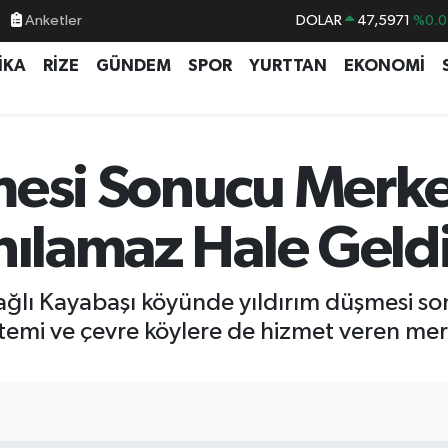
Anketler
DOLAR
47,5971
%0.0
EURO
55,1336
%0.1
İKA
RİZE
GÜNDEM
SPOR
YURTTAN
EKONOMİ
STERLİN
64,2534
%0.2
GRAM ALTIN
6527.85
%0.5
BİST100
13.703
%
mesi Sonucu Merke
BITCOIN
64.475,47
%0.6
nılamaz Hale Geld
ağlı Kayabaşı köyünde yıldırım düşmesi s
istemi ve çevre köylere de hizmet veren mer