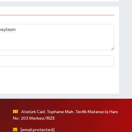
Atatürk Cad. Tophane Mah. Tevfik Mataracı İş Hanı
No: 203 Merkez/RİZE
[email protected]