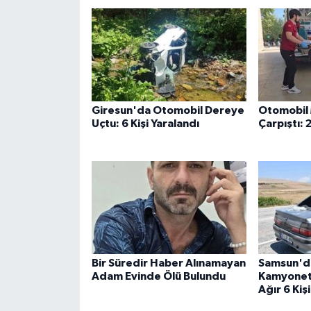
Giresun'da Otomobil Dereye
Otomobil 
Uçtu: 6 Kişi Yaralandı
Çarpıştı: 
Bir Süredir Haber Alınamayan
Samsun'da
Adam Evinde Ölü Bulundu
Kamyonet B
Ağır 6 Kişi