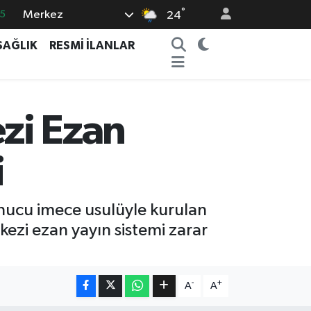
°
Merkez
5
24
8
SAĞLIK
RESMİ İLANLAR
2
4
0
zi Ezan
6
i
onucu imece usulüyle kurulan
kezi ezan yayın sistemi zarar
-
+
A
A