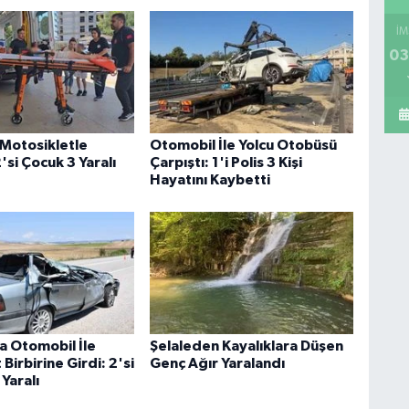
İM
03
Motosikletle
Otomobil İle Yolcu Otobüsü
2'si Çocuk 3 Yaralı
Çarpıştı: 1'i Polis 3 Kişi
Hayatını Kaybetti
 Otomobil İle
Şelaleden Kayalıklara Düşen
irbirine Girdi: 2'si
Genç Ağır Yaralandı
 Yaralı