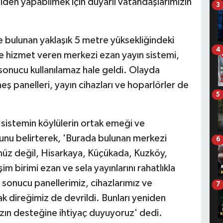
iden yapabilmek için duyarlı vatandaşlarımızın
3
 bulunan yaklaşık 5 metre yüksekliğindeki
4
ye hizmet veren merkezi ezan yayın sistemi,
sonucu kullanılamaz hale geldi. Olayda
neş panelleri, yayın cihazları ve hoparlörler de
5
sistemin köylülerin ortak emeği ve
ğunu belirterek, 'Burada bulunan merkezi
6
üz değil, Hisarkaya, Küçükada, Kuzköy,
 birimi ezan ve sela yayınlarını rahatlıkla
 sonucu panellerimiz, cihazlarımız ve
7
 direğimiz de devrildi. Bunları yeniden
ızın desteğine ihtiyaç duyuyoruz' dedi.