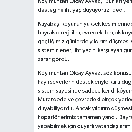
Köy muhtarı Olcay Ayvaz, 'Bunları yen
desteğine ihtiyaç duyuyoruz' dedi.
Kayabaşı köyünün yüksek kesimlerinde
bayrak direği ile çevredeki birçok kö
geçtiğimiz günlerde yıldırım düşmesi 
sistemin enerji ihtiyacını karşılayan gü
zarar gördü.
Köy muhtarı Olcay Ayvaz, söz konusu 
hayırseverlerin destekleriyle kuruldu
sistem sayesinde sadece kendi köyüm
Muratdede ve çevredeki birçok yerleşim
duyabiliyordu. Ancak yıldırım düşmesi
hoparlörlerimiz tamamen yandı. Bayrak
yapabilmek için duyarlı vatandaşlarım