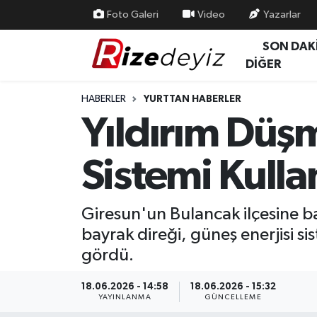
Foto Galeri
Video
Yazarlar
SON DAK
Spor
Rize Nöbetçi Eczaneler
DİĞER
Gündem
Rize Hava Durumu
HABERLER
YURTTAN HABERLER
Yıldırım Düş
Yurttan Haberler
Rize Trafik Yoğunluk Haritası
Sistemi Kulla
Ekonomi
Süper Lig Puan Durumu ve Fikstür
Teknoloji
Tüm Manşetler
Giresun'un Bulancak ilçesine b
bayrak direği, güneş enerjisi s
Sağlık
Son Dakika Haberleri
gördü.
Haber Arşivi
18.06.2026 - 14:58
18.06.2026 - 15:32
YAYINLANMA
GÜNCELLEME