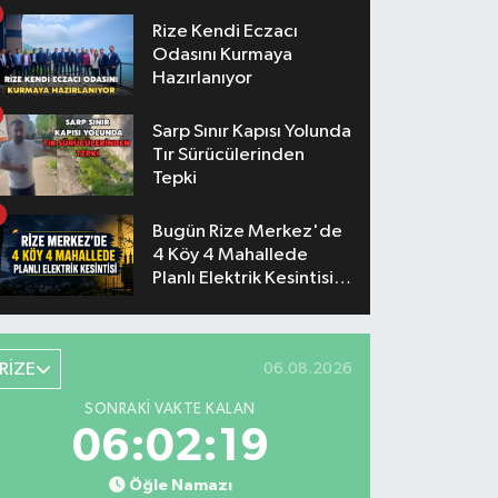
Konserlerinin Saatleri
Belli Oldu
Rize Kendi Eczacı
Odasını Kurmaya
Hazırlanıyor
Sarp Sınır Kapısı Yolunda
Tır Sürücülerinden
Tepki
Bugün Rize Merkez'de
4 Köy 4 Mahallede
Planlı Elektrik Kesintisi
Yaşanacak
RİZE
06.08.2026
SONRAKI VAKTE KALAN
06:02:18
Öğle Namazı