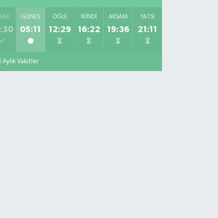
SAK
GÜNEŞ
ÖĞLE
İKINDI
AKŞAM
YATSI
:30
05:11
12:29
16:22
19:36
21:11
Aylık Vakitler