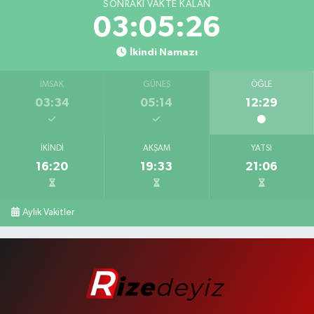
SONRAKI VAKTE KALAN
03:05:25
İkindi Namazı
İMSAK
GÜNEŞ
ÖĞLE
03:34
05:14
12:29
İKINDI
AKŞAM
YATSI
16:20
19:33
21:06
Aylık Vakitler