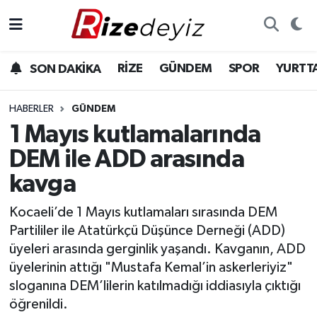
Spor
Rize Nöbetçi Eczaneler
RİZE
GÜNDEM
SPOR
YURTT
SON DAKİKA
Gündem
Rize Hava Durumu
HABERLER
GÜNDEM
Yurttan Haberler
Rize Trafik Yoğunluk Haritası
1 Mayıs kutlamalarında
DEM ile ADD arasında
Ekonomi
Süper Lig Puan Durumu ve Fikstür
kavga
Teknoloji
Tüm Manşetler
Kocaeli’de 1 Mayıs kutlamaları sırasında DEM
Partililer ile Atatürkçü Düşünce Derneği (ADD)
Sağlık
Son Dakika Haberleri
üyeleri arasında gerginlik yaşandı. Kavganın, ADD
üyelerinin attığı "Mustafa Kemal’in askerleriyiz"
Haber Arşivi
sloganına DEM’lilerin katılmadığı iddiasıyla çıktığı
öğrenildi.