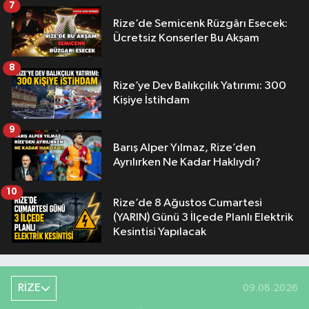
7
Rize’de Semicenk Rüzgârı Esecek:
Ücretsiz Konserler Bu Akşam
8
Rize’ye Dev Balıkçılık Yatırımı: 300
Kişiye İstihdam
9
Barış Alper Yılmaz, Rize’den
Ayrılırken Ne Kadar Haklıydı?
10
Rize’de 8 Ağustos Cumartesi
(YARIN) Günü 3 İlçede Planlı Elektrik
Kesintisi Yapılacak
RİZE
09.08.2026