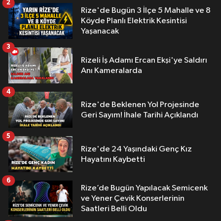
2
Rize'de Bugün 3 İlçe 5 Mahalle ve 8
Köyde Planlı Elektrik Kesintisi
Yaşanacak
3
Rizeli İş Adamı Ercan Ekşi'ye Saldırı
Anı Kameralarda
4
Rize'de Beklenen Yol Projesinde
Geri Sayım! İhale Tarihi Açıklandı
5
Rize'de 24 Yaşındaki Genç Kız
Hayatını Kaybetti
6
Rize’de Bugün Yapılacak Semicenk
ve Yener Çevik Konserlerinin
Saatleri Belli Oldu