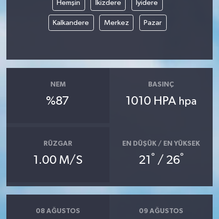
Hemşin
İkizdere
İyidere
Kalkandere
Merkez
Pazar
NEM
BASINÇ
%87
1010 HPA
hpa
RÜZGAR
EN DÜŞÜK / EN YÜKSEK
°
°
1.00 M/S
21
/ 26
08 AĞUSTOS
09 AĞUSTOS