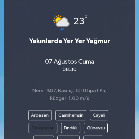
°
23
Yakınlarda Yer Yer Yağmur
07 Ağustos Cuma
08:30
Nem: %87, Basınç: 1010 hpa hPa,
Rüzgar: 1.00 m/s
Ardeşen
Çamlıhemşin
Çayeli
Derepazarı
Fındıklı
Güneysu