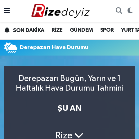
Spor
Rize Nöbetçi Eczaneler
RİZE
GÜNDEM
SPOR
YURTT
SON DAKİKA
Gündem
Rize Hava Durumu
Derepazarı Hava Durumu
Yurttan Haberler
Rize Trafik Yoğunluk Haritası
Ekonomi
Süper Lig Puan Durumu ve Fikstür
Derepazarı Bugün, Yarın ve 1
Teknoloji
Tüm Manşetler
Haftalık Hava Durumu Tahmini
Sağlık
Son Dakika Haberleri
ŞU AN
Haber Arşivi
Rize