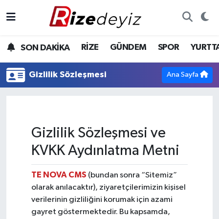
Spor
Rize Nöbetçi Eczaneler
RİZE
GÜNDEM
SPOR
YURTT
SON DAKİKA
Gündem
Rize Hava Durumu
Gizlilik Sözleşmesi
Ana Sayfa
Yurttan Haberler
Rize Trafik Yoğunluk Haritası
Ekonomi
Süper Lig Puan Durumu ve Fikstür
Gizlilik Sözleşmesi ve
Teknoloji
Tüm Manşetler
KVKK Aydınlatma Metni
Sağlık
Son Dakika Haberleri
TE NOVA CMS
(bundan sonra “Sitemiz”
Haber Arşivi
olarak anılacaktır), ziyaretçilerimizin kişisel
verilerinin gizliliğini korumak için azami
gayret göstermektedir. Bu kapsamda,