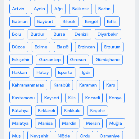
Artvin
Aydın
Ağrı
Balıkesir
Bartın
Batman
Bayburt
Bilecik
Bingöl
Bitlis
Bolu
Burdur
Bursa
Denizli
Diyarbakır
Düzce
Edirne
Elazığ
Erzincan
Erzurum
Eskişehir
Gaziantep
Giresun
Gümüşhane
Hakkari
Hatay
Isparta
Iğdır
Kahramanmaraş
Karabük
Karaman
Kars
Kastamonu
Kayseri
Kilis
Kocaeli
Konya
Kütahya
Kırklareli
Kırıkkale
Kırşehir
Malatya
Manisa
Mardin
Mersin
Muğla
Muş
Nevşehir
Niğde
Ordu
Osmaniye