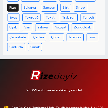
Rize
Sakarya
Samsun
Siirt
Sinop
Sivas
Tekirdağ
Tokat
Trabzon
Tunceli
Uşak
Van
Yalova
Yozgat
Zonguldak
Çanakkale
Çankırı
Çorum
İstanbul
İzmir
Şanlıurfa
Şırnak
2005'ten bu yana aralıksız yayında!
Atatürk Cad. Tophane Mah. Tevfik Mataracı İş Hanı No: 203