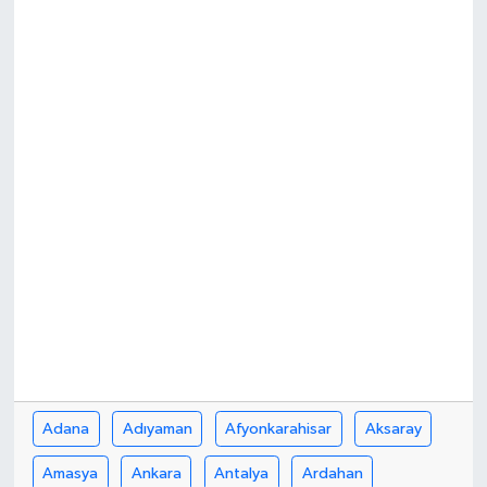
Adana
Adıyaman
Afyonkarahisar
Aksaray
Amasya
Ankara
Antalya
Ardahan