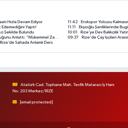
aatı Hızla Devam Ediyor
11:42
Erokspor Yolcusu Kalmasın
 Edemediğini Yaptı!
11:11
Ekşioğlu Şenliklerinde Bu
cı Şekilde Bulundu
10:01
Rize’ye Dev Balıkçılık Yatı
: “Mükemmel Zamanı Beklemeyin, Başlayın”
09:37
Rize'de Çay İşçileri Ara
 Rize’de Sahada Anlamlı Ders
Atatürk Cad. Tophane Mah. Tevfik Mataracı İş Hanı
No: 203 Merkez/RİZE
[email protected]