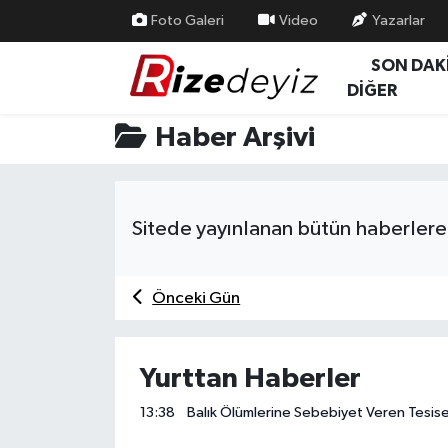
Foto Galeri
Video
Yazarlar
SON DAK
Spor
Rize Nöbetçi Eczaneler
DİĞER
Gündem
Rize Hava Durumu
Haber Arşivi
Yurttan Haberler
Rize Trafik Yoğunluk Haritası
Sitede yayınlanan bütün haberlere 
Ekonomi
Süper Lig Puan Durumu ve Fikstür
Teknoloji
Tüm Manşetler
Önceki Gün
Sağlık
Son Dakika Haberleri
Yurttan Haberler
Haber Arşivi
13:38
Balık Ölümlerine Sebebiyet Veren Tesise