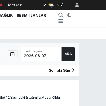
°
Merkez
76
26
17
SAĞLIK
RESMİ İLANLAR
01
02
44
4
Tarih Seçiniz
ARA
Sonraki Gün
ölet 12 Yaşındaki Ertuğrul'a Mezar Oldu