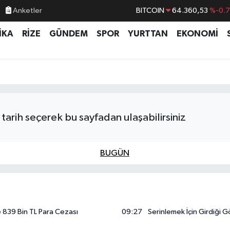
Anketler
BITCOIN
64.360,53
%-0.
DOLAR
47,7069
%0.
İKA
RİZE
GÜNDEM
SPOR
YURTTAN
EKONOMİ
EURO
55,0265
%0.
STERLİN
64,1897
%0.
GRAM ALTIN
6574.81
%1.
BİST100
13.887
%6
tarih seçerek bu sayfadan ulaşabilirsiniz
BUGÜN
 839 Bin TL Para Cezası
09:27
Serinlemek İçin Girdiği G