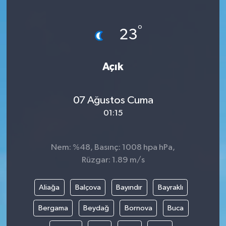
°
23
Açık
07 Ağustos Cuma
01:15
Nem: %48, Basınç: 1008 hpa hPa,
Rüzgar: 1.89 m/s
Aliağa
Balçova
Bayındır
Bayraklı
Bergama
Beydağ
Bornova
Buca