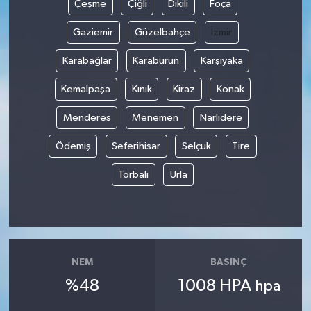
Çeşme
Çiğli
Dikili
Foça
Gaziemir
Güzelbahçe
İzmir
Karabağlar
Karaburun
Karşıyaka
Kemalpaşa
Kınık
Kiraz
Konak
Menderes
Menemen
Narlıdere
Ödemiş
Seferihisar
Selçuk
Tire
Torbalı
Urla
NEM
BASINÇ
%48
1008 HPA
hpa