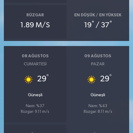
RÜZGAR
EN DÜŞÜK / EN YÜKSEK
°
°
1.89 M/S
19
/ 37
08 AĞUSTOS
09 AĞUSTOS
CUMARTESI
PAZAR
°
°
29
29
Güneşli
Güneşli
Nem: %37
Nem: %43
Rüzgar: 9.11 m/s
Rüzgar: 8.11 m/s