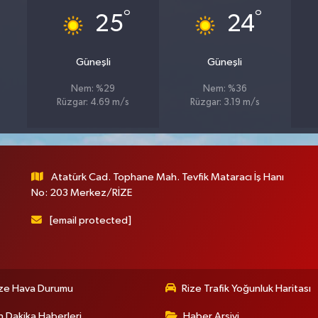
°
°
25
24
Güneşli
Güneşli
Nem: %29
Nem: %36
Rüzgar: 4.69 m/s
Rüzgar: 3.19 m/s
Atatürk Cad. Tophane Mah. Tevfik Mataracı İş Hanı
No: 203 Merkez/RİZE
[email protected]
ize Hava Durumu
Rize Trafik Yoğunluk Haritası
 Dakika Haberleri
Haber Arşivi