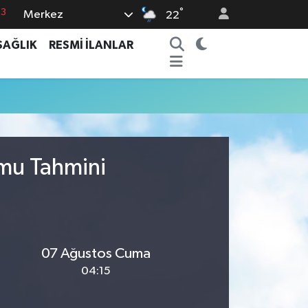
°
Merkez
16
22
02
SAĞLIK
RESMİ İLANLAR
07
5
0
63
umu Tahmini
07 Ağustos Cuma
04:15