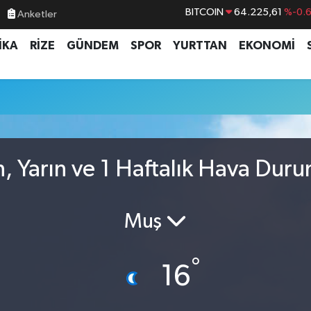
Anketler
DOLAR
47,7143
%0.
EURO
55,0317
%-0.
İKA
RİZE
GÜNDEM
SPOR
YURTTAN
EKONOMİ
STERLİN
64,2463
%0.
GRAM ALTIN
6510.40
%0.4
BİST100
13.799
%7
BITCOIN
64.225,61
%-0.
 Yarın ve 1 Haftalık Hava Dur
Muş
°
16