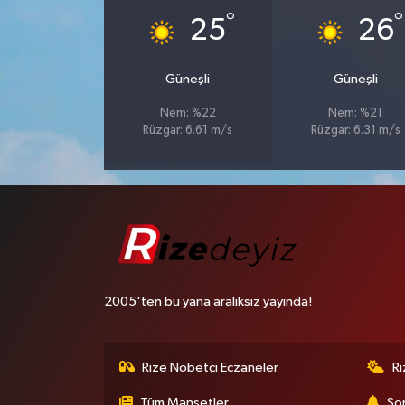
°
°
25
26
Güneşli
Güneşli
Nem: %22
Nem: %21
Rüzgar: 6.61 m/s
Rüzgar: 6.31 m/s
2005'ten bu yana aralıksız yayında!
Rize Nöbetçi Eczaneler
R
Tüm Manşetler
Son