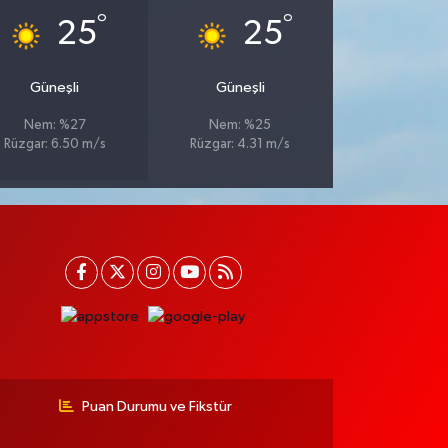
°
°
25
25
Güneşli
Güneşli
Nem: %27
Nem: %25
Rüzgar: 6.50 m/s
Rüzgar: 4.31 m/s
Puan Durumu ve Fikstür