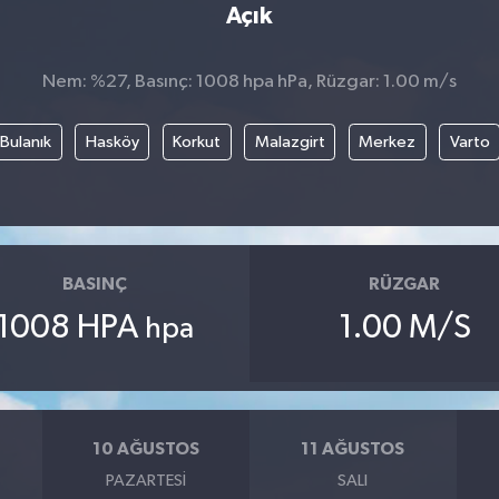
Açık
Nem: %27, Basınç: 1008 hpa hPa, Rüzgar: 1.00 m/s
Bulanık
Hasköy
Korkut
Malazgirt
Merkez
Varto
BASINÇ
RÜZGAR
1008 HPA
1.00 M/S
hpa
10 AĞUSTOS
11 AĞUSTOS
PAZARTESI
SALI