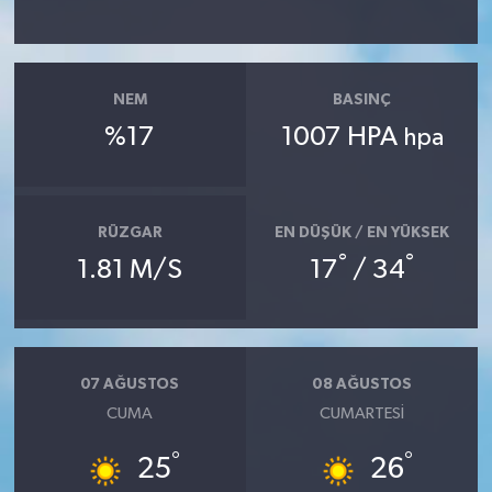
NEM
BASINÇ
%17
1007 HPA
hpa
RÜZGAR
EN DÜŞÜK / EN YÜKSEK
°
°
1.81 M/S
17
/ 34
07 AĞUSTOS
08 AĞUSTOS
CUMA
CUMARTESI
°
°
25
26