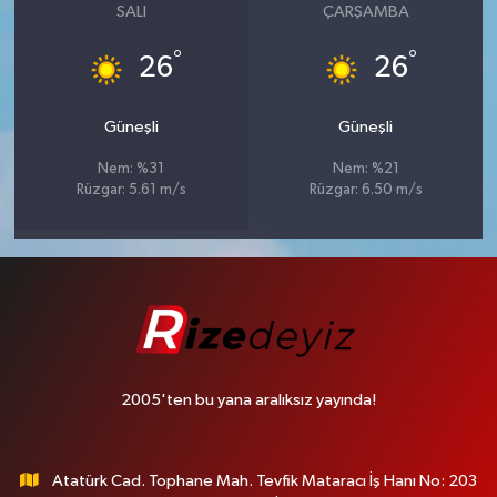
SALI
ÇARŞAMBA
°
°
26
26
Güneşli
Güneşli
Nem: %31
Nem: %21
Rüzgar: 5.61 m/s
Rüzgar: 6.50 m/s
2005'ten bu yana aralıksız yayında!
Atatürk Cad. Tophane Mah. Tevfik Mataracı İş Hanı No: 203