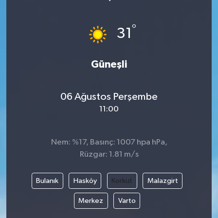
°
31
Güneşli
06 Ağustos Perşembe
11:00
Nem: %17, Basınç: 1007 hpa hPa,
Rüzgar: 1.81 m/s
Bulanık
Hasköy
Korkut
Malazgirt
Merkez
Varto