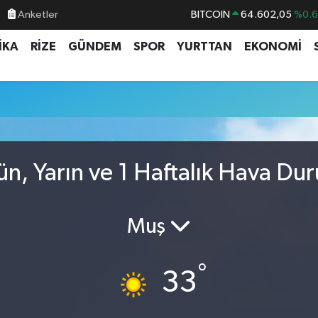
Anketler
BITCOIN
64.602,05
%0.
DOLAR
47,5986
%0.
İKA
RİZE
GÜNDEM
SPOR
YURTTAN
EKONOMİ
EURO
55,0700
%0
STERLİN
64,2438
%0.
GRAM ALTIN
6513.94
%0.
BİST100
13.768
%4
ün, Yarın ve 1 Haftalık Hava Du
Muş
°
33