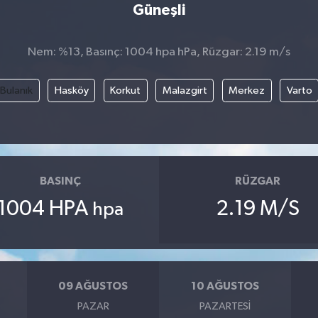
Güneşli
Nem: %13, Basınç: 1004 hpa hPa, Rüzgar: 2.19 m/s
Bulanık
Hasköy
Korkut
Malazgirt
Merkez
Varto
BASINÇ
RÜZGAR
1004 HPA
2.19 M/S
hpa
09 AĞUSTOS
10 AĞUSTOS
PAZAR
PAZARTESI