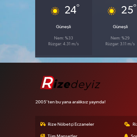
°
°
24
25
Güneşli
Güneşli
Nem: %33
Nem: %29
Rüzgar: 4.31 m/s
Rüzgar: 3.11 m/s
2005'ten bu yana aralıksız yayında!
Rize Nöbetçi Eczaneler
R
Tüm Manşetler
Son