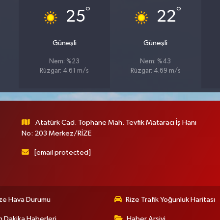
°
°
25
22
Güneşli
Güneşli
Nem: %23
Nem: %43
Rüzgar: 4.61 m/s
Rüzgar: 4.69 m/s
Atatürk Cad. Tophane Mah. Tevfik Mataracı İş Hanı
No: 203 Merkez/RİZE
[email protected]
ize Hava Durumu
Rize Trafik Yoğunluk Haritası
 Dakika Haberleri
Haber Arşivi