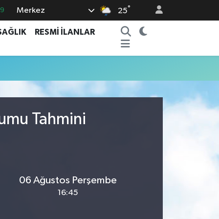
°
Merkez
69
25
06
SAĞLIK
RESMİ İLANLAR
.1
21
32
8
rumu Tahmini
06 Ağustos Perşembe
16:45