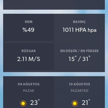
NEM
BASINÇ
%49
1011 HPA
hpa
RÜZGAR
EN DÜŞÜK / EN YÜKSEK
°
°
2.11 M/S
15
/ 31
09 AĞUSTOS
10 AĞUSTOS
PAZAR
PAZARTESI
°
°
23
21