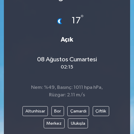
°
17
Açık
08 Ağustos Cumartesi
02:15
Nem: %49, Basınç: 1011 hpa hPa,
Rüzgar: 2.11 m/s
Altunhisar
Bor
Çamardı
Çiftlik
Merkez
Ulukışla