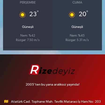
PERŞEMBE
CUMA
°
°
23
20
Güneşli
Güneşli
Nem: %42
Nem: %45
Rüzgar: 7.50 m/s
Rüzgar: 5.31 m/s
2005'ten bu yana aralıksız yayında!
Atatürk Cad. Tophane Mah. Tevfik Mataracı İş Hanı No: 203