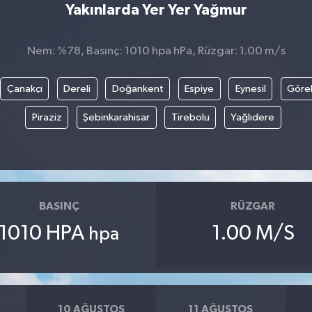
Yakınlarda Yer Yer Yağmur
Nem: %78, Basınç: 1010 hpa hPa, Rüzgar: 1.00 m/s
Çanakçı
Dereli
Doğankent
Espiye
Eynesil
Göre
Piraziz
Şebinkarahisar
Tirebolu
Yağlıdere
BASINÇ
RÜZGAR
1010 HPA
1.00 M/S
hpa
10 AĞUSTOS
11 AĞUSTOS