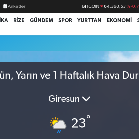
Anketler
BITCOIN
64.360,53
%-0.
DOLAR
47,7143
%0.
İKA
RİZE
GÜNDEM
SPOR
YURTTAN
EKONOMİ
EURO
55,0317
%-0.
STERLİN
64,2463
%0.
u
GRAM ALTIN
6574.81
%1.
BİST100
13.799
%7
n, Yarın ve 1 Haftalık Hava D
Giresun
°
23