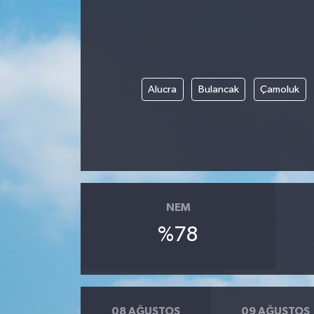
Alucra
Bulancak
Çamoluk
NEM
%78
08 AĞUSTOS
09 AĞUSTOS