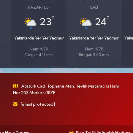
PAZARTESI
SALI
°
°
23
24
Yakınlarda Yer Yer Yağmur
Yakınlarda Yer Yer Yağmur
Yakı
Nem: %76
Nem: %78
Rüzgar: 4.11 m/s
Rüzgar: 3.50 m/s
Atatürk Cad. Tophane Mah. Tevfik Mataracı İş Hanı
No: 203 Merkez/RİZE
[email protected]
ize Hava Durumu
Rize Trafik Yoğunluk Haritası