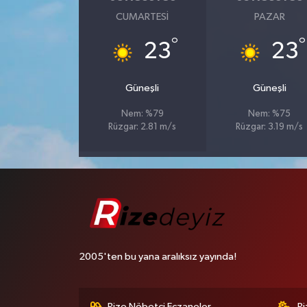
CUMARTESI
PAZAR
°
°
23
23
Güneşli
Güneşli
Nem: %79
Nem: %75
Rüzgar: 2.81 m/s
Rüzgar: 3.19 m/s
2005'ten bu yana aralıksız yayında!
Rize Nöbetçi Eczaneler
R