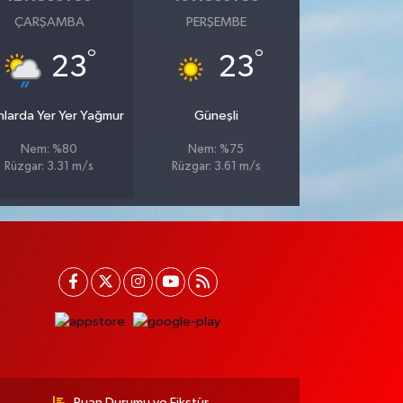
ÇARŞAMBA
PERŞEMBE
°
°
23
23
nlarda Yer Yer Yağmur
Güneşli
Nem: %80
Nem: %75
Rüzgar: 3.31 m/s
Rüzgar: 3.61 m/s
Puan Durumu ve Fikstür