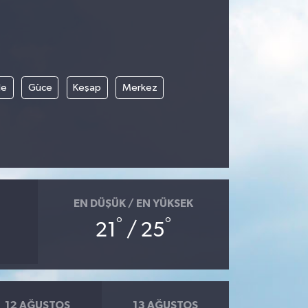
le
Güce
Keşap
Merkez
EN DÜŞÜK / EN YÜKSEK
°
°
21
/ 25
12 AĞUSTOS
13 AĞUSTOS