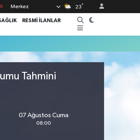
°
Merkez
76
23
16
SAĞLIK
RESMİ İLANLAR
02
07
44
0
urumu Tahmini
07 Ağustos Cuma
08:00