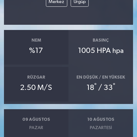
Merkez
Ürgüp
NEM
BASINÇ
%17
1005 HPA
hpa
RÜZGAR
EN DÜŞÜK / EN YÜKSEK
°
°
2.50 M/S
18
/ 33
09 AĞUSTOS
10 AĞUSTOS
PAZAR
PAZARTESI