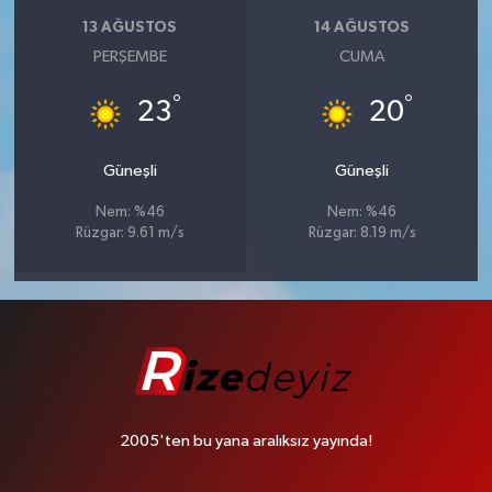
13 AĞUSTOS
14 AĞUSTOS
PERŞEMBE
CUMA
°
°
23
20
Güneşli
Güneşli
Nem: %46
Nem: %46
Rüzgar: 9.61 m/s
Rüzgar: 8.19 m/s
2005'ten bu yana aralıksız yayında!