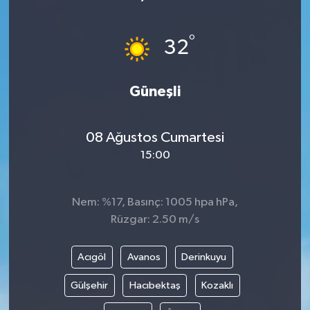
°
32
Güneşli
08 Ağustos Cumartesi
15:00
Nem: %17, Basınç: 1005 hpa hPa,
Rüzgar: 2.50 m/s
Acıgöl
Avanos
Derinkuyu
Gülşehir
Hacıbektaş
Kozaklı