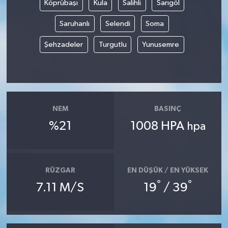
Köprübaşı
Kula
Salihli
Sarıgöl
Saruhanlı
Selendi
Soma
Şehzadeler
Turgutlu
Yunusemre
NEM
BASINÇ
%21
1008 HPA
hpa
RÜZGAR
EN DÜŞÜK / EN YÜKSEK
°
°
7.11 M/S
19
/ 39