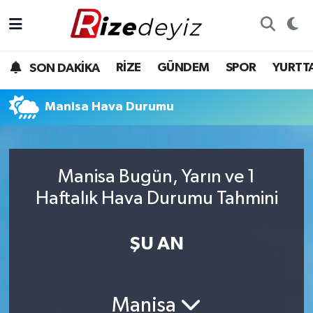
Spor
Rize Nöbetçi Eczaneler
RİZE
GÜNDEM
SPOR
YURTT
SON DAKİKA
Gündem
Rize Hava Durumu
Manisa Hava Durumu
Yurttan Haberler
Rize Trafik Yoğunluk Haritası
Ekonomi
Süper Lig Puan Durumu ve Fikstür
Manisa Bugün, Yarın ve 1
Teknoloji
Tüm Manşetler
Haftalık Hava Durumu Tahmini
Sağlık
Son Dakika Haberleri
ŞU AN
Haber Arşivi
Manisa