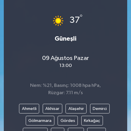
°
37
Güneşli
09 Ağustos Pazar
13:00
Nem: %21, Basınç: 1008 hpa hPa,
Rüzgar: 7.11 m/s
Ahmetli
Akhisar
Alaşehir
Demirci
Gölmarmara
Gördes
Kırkağaç