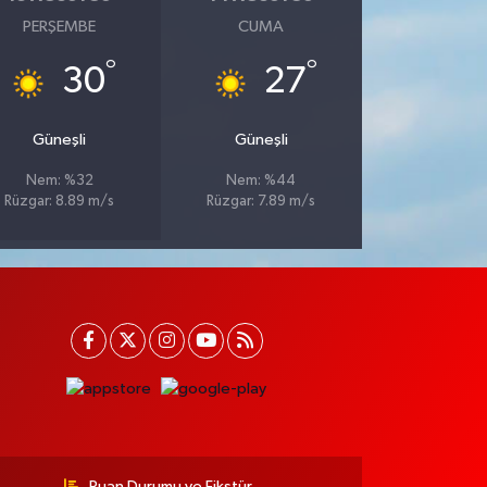
PERŞEMBE
CUMA
°
°
30
27
Güneşli
Güneşli
Nem: %32
Nem: %44
Rüzgar: 8.89 m/s
Rüzgar: 7.89 m/s
Puan Durumu ve Fikstür