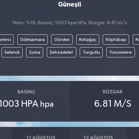
Güneşli
Nem: %16, Basınç: 1003 hpa hPa, Rüzgar: 6.81 m/s
emirci
Gölmarmara
Gördes
Kırkağaç
Köprübaşı
K
Selendi
Soma
Şehzadeler
Turgutlu
Yunusemre
BASINÇ
RÜZGAR
1003 HPA
6.81 M/S
hpa
11 AĞUSTOS
12 AĞUSTOS