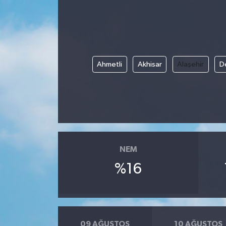
Ahmetli
Akhisar
Alaşehir
D
NEM
%16
09 AĞUSTOS
10 AĞUSTOS