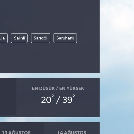
ula
Salihli
Sarıgöl
Saruhanlı
EN DÜŞÜK / EN YÜKSEK
°
°
20
/ 39
13 AĞUSTOS
14 AĞUSTOS