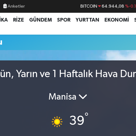
Anketler
BITCOIN
64.944,08
%-0.
DOLAR
47,7436
%0.
İKA
RİZE
GÜNDEM
SPOR
YURTTAN
EKONOMİ
EURO
55,2510
%0.
STERLİN
64,4811
%0.
u
GRAM ALTIN
6660.55
%0.
BİST100
13.779
%-
ün, Yarın ve 1 Haftalık Hava D
Manisa
°
39