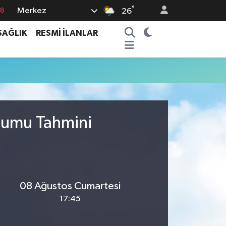
°
Merkez
18
26
18
SAĞLIK
RESMİ İLANLAR
32
38
03
14
urumu Tahmini
08 Ağustos Cumartesi
17:45