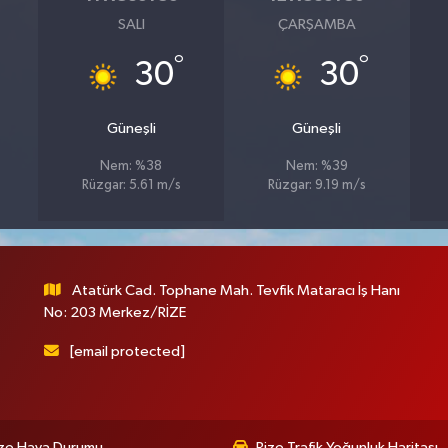
SALI
ÇARŞAMBA
°
°
30
30
Güneşli
Güneşli
Nem: %38
Nem: %39
Rüzgar: 5.61 m/s
Rüzgar: 9.19 m/s
Atatürk Cad. Tophane Mah. Tevfik Mataracı İş Hanı
No: 203 Merkez/RİZE
[email protected]
ize Hava Durumu
Rize Trafik Yoğunluk Haritası