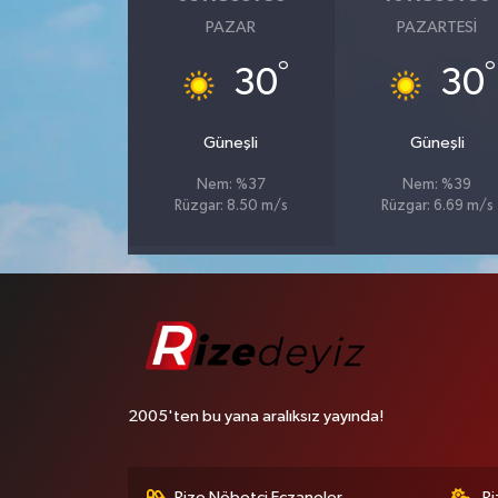
PAZAR
PAZARTESI
°
°
30
30
Güneşli
Güneşli
Nem: %37
Nem: %39
Rüzgar: 8.50 m/s
Rüzgar: 6.69 m/s
2005'ten bu yana aralıksız yayında!
Rize Nöbetçi Eczaneler
R