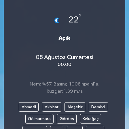
°
22
Açık
08 Ağustos Cumartesi
00:00
Nem: %57, Basınç: 1008 hpa hPa,
Rüzgar: 1.39 m/s
Ahmetli
Akhisar
Alaşehir
Demirci
Gölmarmara
Gördes
Kırkağaç