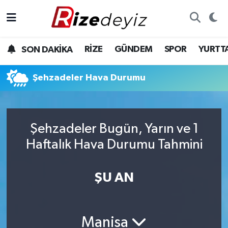
Spor
Rize Nöbetçi Eczaneler
RİZE
GÜNDEM
SPOR
YURTT
SON DAKİKA
Gündem
Rize Hava Durumu
Şehzadeler Hava Durumu
Yurttan Haberler
Rize Trafik Yoğunluk Haritası
Ekonomi
Süper Lig Puan Durumu ve Fikstür
Şehzadeler Bugün, Yarın ve 1
Teknoloji
Tüm Manşetler
Haftalık Hava Durumu Tahmini
Sağlık
Son Dakika Haberleri
ŞU AN
Haber Arşivi
Manisa