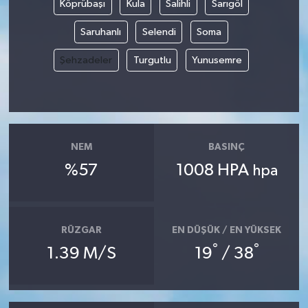
Köprübaşı
Kula
Salihli
Sarıgöl
Saruhanlı
Selendi
Soma
Şehzadeler
Turgutlu
Yunusemre
NEM
BASINÇ
%57
1008 HPA
hpa
RÜZGAR
EN DÜŞÜK / EN YÜKSEK
°
°
1.39 M/S
19
/ 38