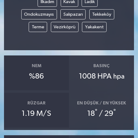
İlkadım
Kavak
Ladik
Ondokuzmayıs
Salıpazarı
Tekkeköy
Terme
Vezirköprü
Yakakent
NEM
BASINÇ
%86
1008 HPA
hpa
RÜZGAR
EN DÜŞÜK / EN YÜKSEK
°
°
1.19 M/S
18
/ 29