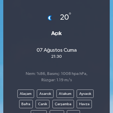
°
20
Açık
07 Ağustos Cuma
21:30
Nem: %86, Basınç: 1008 hpa hPa,
Rüzgar: 1.19 m/s
Alaçam
Asarcık
Atakum
Ayvacık
Bafra
Canik
Çarşamba
Havza