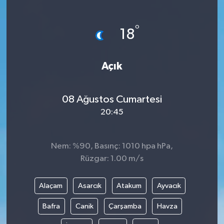
°
18
Açık
08 Ağustos Cumartesi
20:45
Nem: %90, Basınç: 1010 hpa hPa,
Rüzgar: 1.00 m/s
Alaçam
Asarcık
Atakum
Ayvacık
Bafra
Canik
Çarşamba
Havza