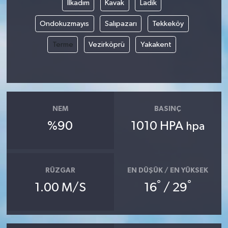
İlkadım
Kavak
Ladik
Ondokuzmayıs
Salıpazarı
Tekkeköy
Terme
Vezirköprü
Yakakent
NEM
BASINÇ
%90
1010 HPA
hpa
RÜZGAR
EN DÜŞÜK / EN YÜKSEK
°
°
1.00 M/S
16
/ 29