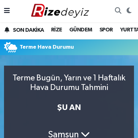
Spor
Rize Nöbetçi Eczaneler
RİZE
GÜNDEM
SPOR
YURTT
SON DAKİKA
Gündem
Rize Hava Durumu
Terme Hava Durumu
Yurttan Haberler
Rize Trafik Yoğunluk Haritası
Ekonomi
Süper Lig Puan Durumu ve Fikstür
Terme Bugün, Yarın ve 1 Haftalık
Teknoloji
Tüm Manşetler
Hava Durumu Tahmini
Sağlık
Son Dakika Haberleri
ŞU AN
Haber Arşivi
Samsun