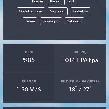
İlkadım
Kavak
Ladik
Ondokuzmayıs
Salıpazarı
Tekkeköy
Terme
Vezirköprü
Yakakent
NEM
BASINÇ
%85
1014 HPA
hpa
RÜZGAR
EN DÜŞÜK / EN YÜKSEK
°
°
1.50 M/S
18
/ 27