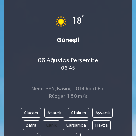
°
18
Güneşli
06 Ağustos Perşembe
06:45
Nem: %85, Basınç: 1014 hpa hPa,
Rüzgar: 1.50 m/s
Alaçam
Asarcık
Atakum
Ayvacık
Bafra
Canik
Çarşamba
Havza