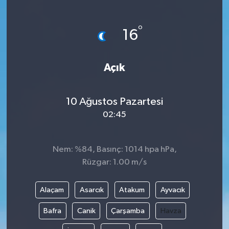
°
16
Açık
10 Ağustos Pazartesi
02:45
Nem: %84, Basınç: 1014 hpa hPa,
Rüzgar: 1.00 m/s
Alaçam
Asarcık
Atakum
Ayvacık
Bafra
Canik
Çarşamba
Havza