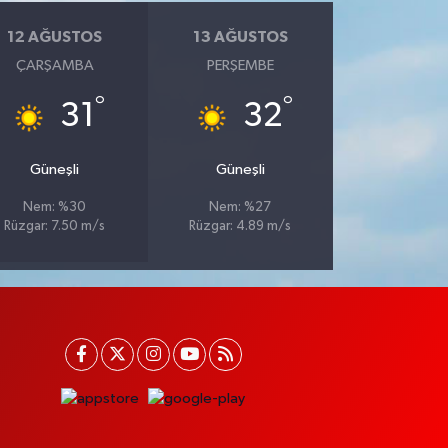
12 AĞUSTOS
13 AĞUSTOS
ÇARŞAMBA
PERŞEMBE
°
°
31
32
Güneşli
Güneşli
Nem: %30
Nem: %27
Rüzgar: 7.50 m/s
Rüzgar: 4.89 m/s