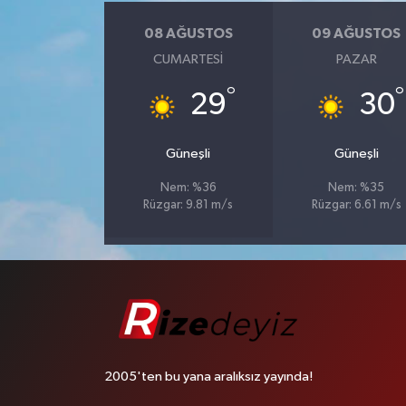
08 AĞUSTOS
09 AĞUSTOS
CUMARTESI
PAZAR
°
°
29
30
Güneşli
Güneşli
Nem: %36
Nem: %35
Rüzgar: 9.81 m/s
Rüzgar: 6.61 m/s
2005'ten bu yana aralıksız yayında!