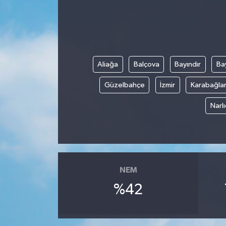
Aliağa
Balçova
Bayındır
Bay
Güzelbahçe
İzmir
Karabağla
Narl
NEM
%42