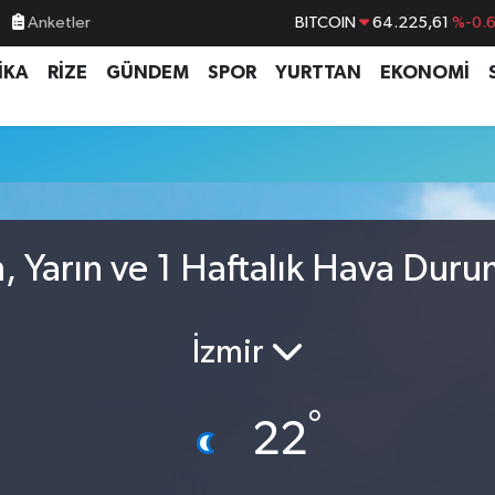
Anketler
BITCOIN
64.225,61
%-0.
DOLAR
47,6704
%
İKA
RİZE
GÜNDEM
SPOR
YURTTAN
EKONOMİ
EURO
55,0406
%-0.
STERLİN
64,2143
%
GRAM ALTIN
6510.40
%0.4
BİST100
13.799
%7
, Yarın ve 1 Haftalık Hava Dur
İzmir
°
22