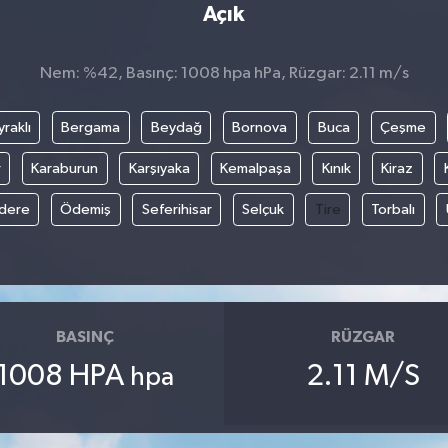
Açık
Nem: %42, Basınç: 1008 hpa hPa, Rüzgar: 2.11 m/s
raklı
Bergama
Beydağ
Bornova
Buca
Çeşme
r
Karaburun
Karşıyaka
Kemalpaşa
Kınık
Kiraz
ıdere
Ödemiş
Seferihisar
Selçuk
Tire
Torbalı
BASINÇ
RÜZGAR
1008 HPA
2.11 M/S
hpa