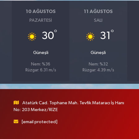
10 AĞUSTOS
11 AĞUSTOS
PAZARTESI
SALI
°
°
30
31
Güneşli
Güneşli
Nem: %36
Nem: %32
Rüzgar: 6.31 m/s
Rüzgar: 4.39 m/s
Atatürk Cad. Tophane Mah. Tevfik Mataracı İş Hanı
No: 203 Merkez/RİZE
[email protected]