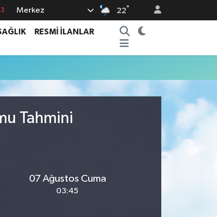
°
Merkez
63
22
0
SAĞLIK
RESMİ İLANLAR
08
0
5
0
umu Tahmini
07 Ağustos Cuma
03:45