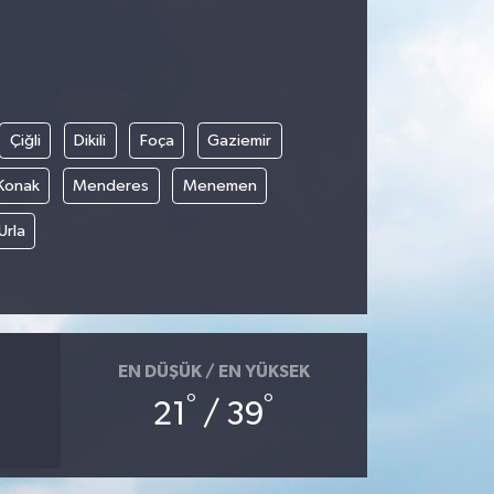
Çiğli
Dikili
Foça
Gaziemir
Konak
Menderes
Menemen
Urla
EN DÜŞÜK / EN YÜKSEK
°
°
21
/ 39