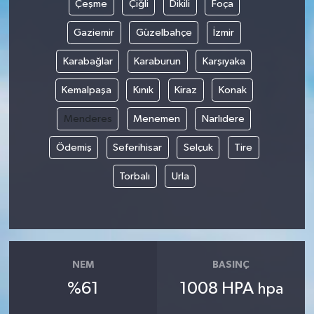
Çeşme
Çiğli
Dikili
Foça
Gaziemir
Güzelbahçe
İzmir
Karabağlar
Karaburun
Karşıyaka
Kemalpaşa
Kınık
Kiraz
Konak
Menderes
Menemen
Narlıdere
Ödemiş
Seferihisar
Selçuk
Tire
Torbalı
Urla
NEM
BASINÇ
%61
1008 HPA
hpa