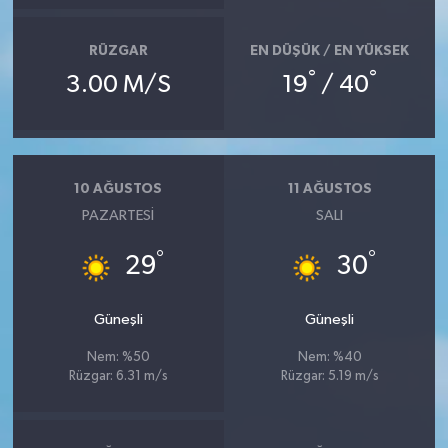
RÜZGAR
EN DÜŞÜK / EN YÜKSEK
°
°
3.00 M/S
19
/ 40
10 AĞUSTOS
11 AĞUSTOS
PAZARTESI
SALI
°
°
29
30
Güneşli
Güneşli
Nem: %50
Nem: %40
Rüzgar: 6.31 m/s
Rüzgar: 5.19 m/s