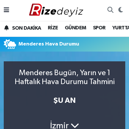
Spor
Rize Nöbetçi Eczaneler
RİZE
GÜNDEM
SPOR
YURTT
SON DAKİKA
Gündem
Rize Hava Durumu
Menderes Hava Durumu
Yurttan Haberler
Rize Trafik Yoğunluk Haritası
Ekonomi
Süper Lig Puan Durumu ve Fikstür
Menderes Bugün, Yarın ve 1
Teknoloji
Tüm Manşetler
Haftalık Hava Durumu Tahmini
Sağlık
Son Dakika Haberleri
ŞU AN
Haber Arşivi
İzmir