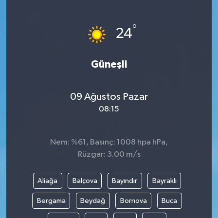
°
24
Güneşli
09 Ağustos Pazar
08:15
Nem: %61, Basınç: 1008 hpa hPa,
Rüzgar: 3.00 m/s
Aliağa
Balçova
Bayındır
Bayraklı
Bergama
Beydağ
Bornova
Buca