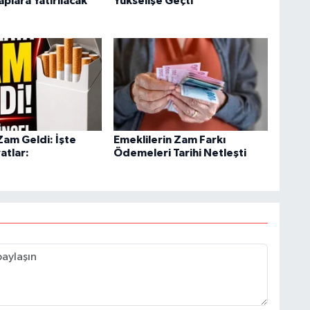
plara Yatırılacak
Yükselişe Geçti
Zam Geldi: İşte
Emeklilerin Zam Farkı
atlar:
Ödemeleri Tarihi Netleşti