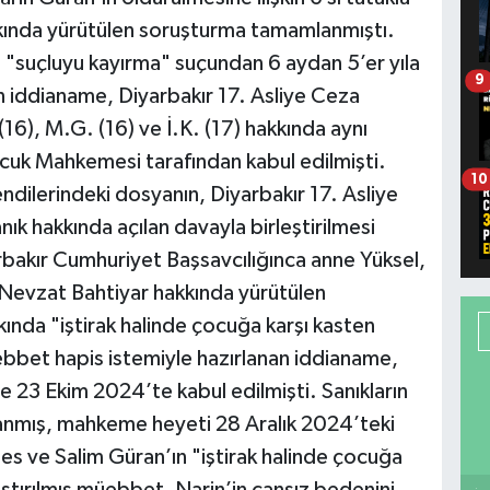
akkında yürütülen soruşturma tamamlanmıştı.
da "suçluyu kayırma" suçundan 6 aydan 5’er yıla
9
n iddianame, Diyarbakır 17. Asliye Ceza
6), M.G. (16) ve İ.K. (17) hakkında aynı
cuk Mahkemesi tarafından kabul edilmişti.
10
dilerindeki dosyanın, Diyarbakır 17. Asliye
k hakkında açılan davayla birleştirilmesi
arbakır Cumhuriyet Başsavcılığınca anne Yüksel,
Nevzat Bahtiyar hakkında yürütülen
nda "iştirak halinde çocuğa karşı kasten
bbet hapis istemiyle hazırlanan iddianame,
 23 Ekim 2024’te kabul edilmişti. Sanıkların
anmış, mahkeme heyeti 28 Aralık 2024’teki
es ve Salim Güran’ın "iştirak halinde çocuğa