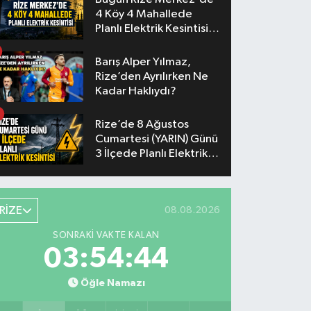
4 Köy 4 Mahallede
Planlı Elektrik Kesintisi
Yaşanacak
Barış Alper Yılmaz,
Rize’den Ayrılırken Ne
Kadar Haklıydı?
Rize’de 8 Ağustos
Cumartesi (YARIN) Günü
3 İlçede Planlı Elektrik
Kesintisi Yapılacak
RİZE
08.08.2026
SONRAKI VAKTE KALAN
03:54:43
Öğle Namazı