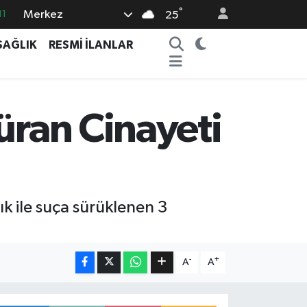
11
°
Merkez
25
18
SAĞLIK
RESMİ İLANLAR
32
38
03
üran Cinayeti
14
ık ile suça sürüklenen 3
-
+
A
A