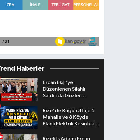
Trend Haberler
Ercan Ekşi'ye
Düzenlenen Silahlı
Saldırıda Gözler
Faillerde
Rize'de Bugün 3 İlçe 5
Mahalle ve 8 Köyde
Planlı Elektrik Kesintisi
Yaşanacak
Rizeli İş Adamı Ercan