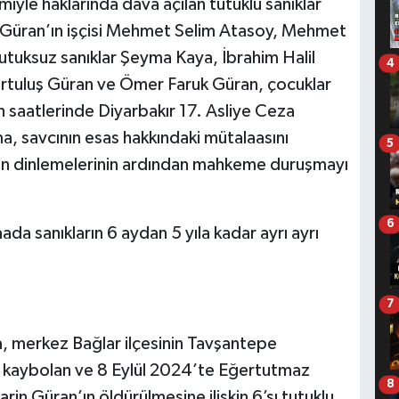
miyle haklarında dava açılan tutuklu sanıklar
m Güran’ın işçisi Mehmet Selim Atasoy, Mehmet
uksuz sanıklar Şeyma Kaya, İbrahim Halil
4
rtuluş Güran ve Ömer Faruk Güran, çocuklar
ah saatlerinde Diyarbakır 17. Asliye Ceza
 savcının esas hakkındaki mütalaasını
5
arın dinlemelerinin ardından mahkeme duruşmayı
6
a sanıkların 6 aydan 5 yıla kadar ayrı ayrı
7
, merkez Bağlar ilçesinin Tavşantepe
 kaybolan ve 8 Eylül 2024’te Eğertutmaz
8
in Güran’ın öldürülmesine ilişkin 6’sı tutuklu