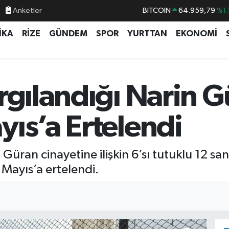
BITCOIN
64.959,79
%1.
Anketler
DOLAR
47,7436
%0.
İKA
RİZE
GÜNDEM
SPOR
YURTTAN
EKONOMİ
EURO
55,2510
%0.
STERLİN
64,4811
%0.
GRAM ALTIN
6660.55
%0.
rgılandığı Narin G
BİST100
13.779
%-
ıs’a Ertelendi
Güran cinayetine ilişkin 6’sı tutuklu 12 san
Mayıs’a ertelendi.