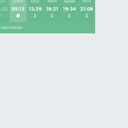
SAK
GÜNEŞ
ÖĞLE
İKINDI
AKŞAM
YATSI
:33
05:13
12:29
16:21
19:34
21:08
Aylık Vakitler