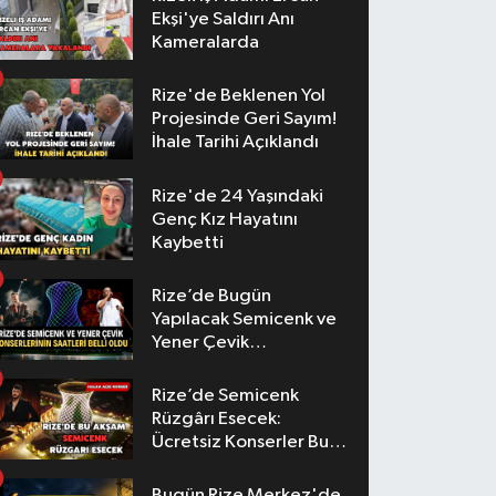
Ekşi'ye Saldırı Anı
Kameralarda
Rize'de Beklenen Yol
Projesinde Geri Sayım!
İhale Tarihi Açıklandı
Rize'de 24 Yaşındaki
Genç Kız Hayatını
Kaybetti
Rize’de Bugün
Yapılacak Semicenk ve
Yener Çevik
Konserlerinin Saatleri
Belli Oldu
Rize’de Semicenk
Rüzgârı Esecek:
Ücretsiz Konserler Bu
Akşam
Bugün Rize Merkez'de