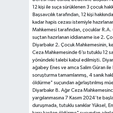
12 kişi ile suça sürüklenen 3 çocuk h
Başsavcılık tarafından, 12 kişi hakkın
kadar hapis cezası istemiyle hazırlana
Mahkemesi tarafından, çocuklar R.A. (1
suçtan hazırlanan iddianame ise 2. Ço
Diyarbakır 2. Çocuk Mahkemesinin, ken
Ceza Mahkemesinde 6’sı tutuklu 12 sanı
yönündeki talebi kabul edilmişti. Diy
ağabey Enes ve amca Salim Güran ile 
soruşturma tamamlanmış, 4 sanık hakkı
öldürme" suçundan ağırlaştırılmış müe
Diyarbakır 8. Ağır Ceza Mahkemesince
yargılanmasına 7 Kasım 2024’te başl
duruşmada, tutuklu sanıklar Yüksel, En