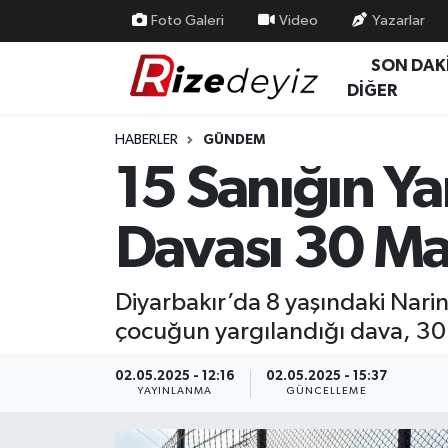
Foto Galeri
Video
Yazarlar
SON DAK
Spor
Rize Nöbetçi Eczaneler
DİĞER
Gündem
Rize Hava Durumu
HABERLER
GÜNDEM
15 Sanığın Ya
Yurttan Haberler
Rize Trafik Yoğunluk Haritası
Davası 30 May
Ekonomi
Süper Lig Puan Durumu ve Fikstür
Teknoloji
Tüm Manşetler
Diyarbakır’da 8 yaşındaki Narin 
çocuğun yargılandığı dava, 30 
Sağlık
Son Dakika Haberleri
02.05.2025 - 12:16
02.05.2025 - 15:37
Haber Arşivi
YAYINLANMA
GÜNCELLEME