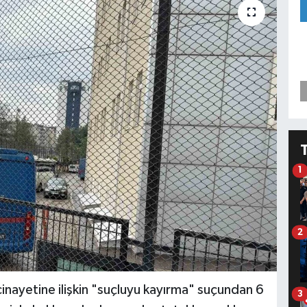
1
2
inayetine ilişkin "suçluyu kayırma" suçundan 6
3