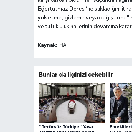
karşı kasten öldürme" suçundan ağırla
Eğertutmaz Deresi’ne sakladığını itira
yok etme, gizleme veya değiştirme" su
ve tutukluluk hallerinin devamına karar
Kaynak:
İHA
Bunlar da ilginizi çekebilir
“Terörsüz Türkiye” Yasa
Emeklileri