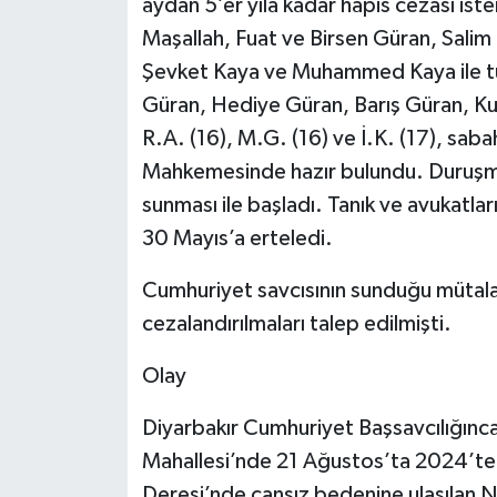
aydan 5’er yıla kadar hapis cezası iste
Maşallah, Fuat ve Birsen Güran, Sali
Şevket Kaya ve Muhammed Kaya ile tut
Güran, Hediye Güran, Barış Güran, Ku
R.A. (16), M.G. (16) ve İ.K. (17), sab
Mahkemesinde hazır bulundu. Duruşma,
sunması ile başladı. Tanık ve avukatl
30 Mayıs’a erteledi.
Cumhuriyet savcısının sunduğu mütalaad
cezalandırılmaları talep edilmişti.
Olay
Diyarbakır Cumhuriyet Başsavcılığınca
Mahallesi’nde 21 Ağustos’ta 2024’te
Deresi’nde cansız bedenine ulaşılan Nar