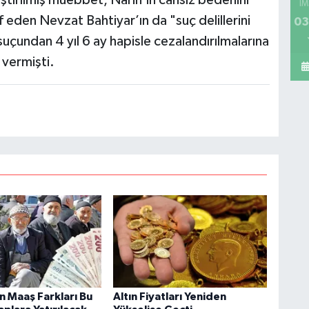
ştırılmış müebbet, Narin’in cansız bedenini
İM
f eden Nevzat Bahtiyar’ın da "suç delillerini
03
çundan 4 yıl 6 ay hapisle cezalandırılmalarına
 vermişti.
n Maaş Farkları Bu
Altın Fiyatları Yeniden