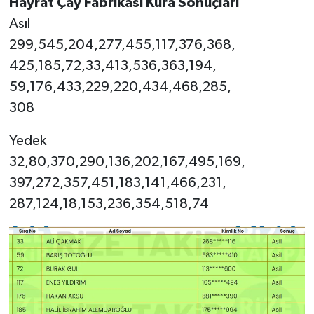
Hayrat Çay Fabrikası Kura Sonuçları
Asıl
299,545,204,277,455,117,376,368,
425,185,72,33,413,536,363,194,
59,176,433,229,220,434,468,285,
308
Yedek
32,80,370,290,136,202,167,495,169,
397,272,357,451,183,141,466,231,
287,124,18,153,236,354,518,74