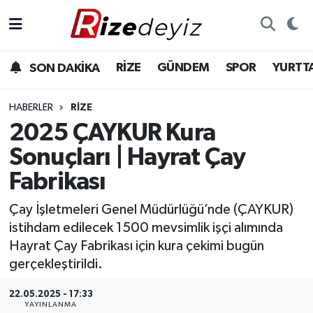
Spor
Rize Nöbetçi Eczaneler
RİZE
GÜNDEM
SPOR
YURTT
SON DAKİKA
Gündem
Rize Hava Durumu
HABERLER
RIZE
Yurttan Haberler
Rize Trafik Yoğunluk Haritası
2025 ÇAYKUR Kura
Sonuçları | Hayrat Çay
Ekonomi
Süper Lig Puan Durumu ve Fikstür
Fabrikası
Teknoloji
Tüm Manşetler
Çay İşletmeleri Genel Müdürlüğü’nde (ÇAYKUR)
istihdam edilecek 1500 mevsimlik işçi alımında
Sağlık
Son Dakika Haberleri
Hayrat Çay Fabrikası için kura çekimi bugün
gerçekleştirildi.
Haber Arşivi
22.05.2025 - 17:33
YAYINLANMA