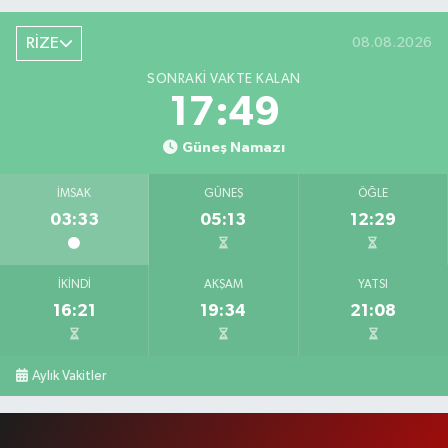
RİZE
08.08.2026
SONRAKI VAKTE KALAN
17:49
Güneş Namazı
İMSAK
GÜNEŞ
ÖĞLE
03:33
05:13
12:29
İKINDI
AKŞAM
YATSI
16:21
19:34
21:08
Aylık Vakitler