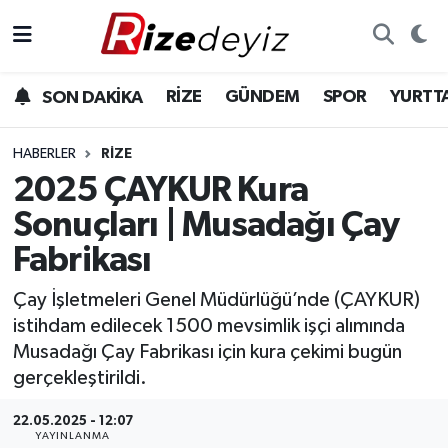
Spor
Rize Nöbetçi Eczaneler
RİZE
GÜNDEM
SPOR
YURTT
SON DAKİKA
Gündem
Rize Hava Durumu
HABERLER
RIZE
Yurttan Haberler
Rize Trafik Yoğunluk Haritası
2025 ÇAYKUR Kura
Sonuçları | Musadağı Çay
Ekonomi
Süper Lig Puan Durumu ve Fikstür
Fabrikası
Teknoloji
Tüm Manşetler
Çay İşletmeleri Genel Müdürlüğü’nde (ÇAYKUR)
istihdam edilecek 1500 mevsimlik işçi alımında
Sağlık
Son Dakika Haberleri
Musadağı Çay Fabrikası için kura çekimi bugün
gerçekleştirildi.
Haber Arşivi
22.05.2025 - 12:07
YAYINLANMA