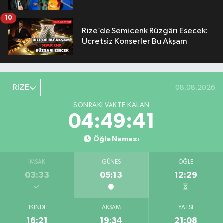
10
Rize’de Semicenk Rüzgârı Esecek:
Ücretsiz Konserler Bu Akşam
RİZE
08.08.2026
SONRAKI VAKTE KALAN
04:49:40
Öğle Namazı
İMSAK
GÜNEŞ
ÖĞLE
03:33
05:13
12:29
İKINDI
AKŞAM
YATSI
16:21
19:34
21:08