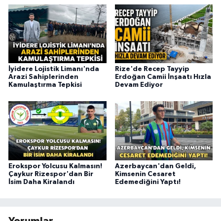
İyidere Lojistik Limanı'nda
Rize'de Recep Tayyip
Arazi Sahiplerinden
Erdoğan Camii İnşaatı Hızla
Kamulaştırma Tepkisi
Devam Ediyor
Erokspor Yolcusu Kalmasın!
Azerbaycan'dan Geldi,
Çaykur Rizespor'dan Bir
Kimsenin Cesaret
İsim Daha Kiralandı
Edemediğini Yaptı!