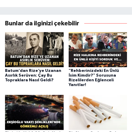
Bunlar da ilginizi çekebilir
Batum’dan Rize’ye Uzanan
"Rehberinizdeki En Ünlü
Asırlık Serüven: Çay Bu
İsim Kimdir?" Sorusuna
Topraklara Nasıl Geldi?
Rizelilerden Eğlenceli
Yanıtlar!