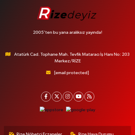
2005'ten bu yana aralıksız yayında!
Atatürk Cad. Tophane Mah. Tevfik Mataracı İş Hanı No: 203
Merkez/RİZE
[email protected]
Rize Nöbetçi Eczaneler
Rize Hava Durumu