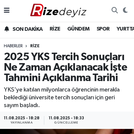
Spor
Rize Nöbetçi Eczaneler
RİZE
GÜNDEM
SPOR
YURTT
SON DAKİKA
Gündem
Rize Hava Durumu
HABERLER
RIZE
Yurttan Haberler
Rize Trafik Yoğunluk Haritası
2025 YKS Tercih Sonuçları
Ne Zaman Açıklanacak İşte
Ekonomi
Süper Lig Puan Durumu ve Fikstür
Tahmini Açıklanma Tarihi
Teknoloji
Tüm Manşetler
YKS'ye katılan milyonlarca öğrencinin merakla
beklediği üniversite tercih sonuçları için geri
Sağlık
Son Dakika Haberleri
sayım başladı.
Haber Arşivi
11.08.2025 - 18:28
11.08.2025 - 18:33
YAYINLANMA
GÜNCELLEME