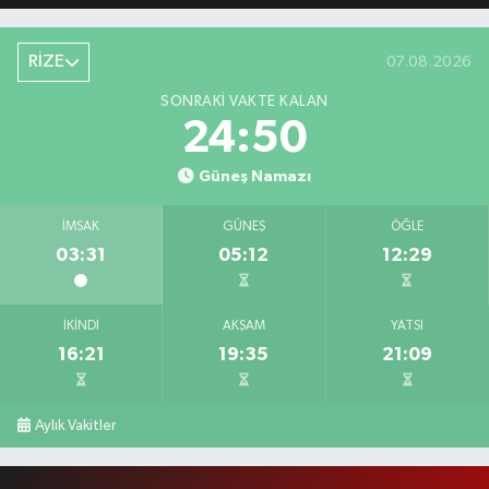
RİZE
07.08.2026
SONRAKI VAKTE KALAN
24:49
Güneş Namazı
İMSAK
GÜNEŞ
ÖĞLE
03:31
05:12
12:29
İKINDI
AKŞAM
YATSI
16:21
19:35
21:09
Aylık Vakitler