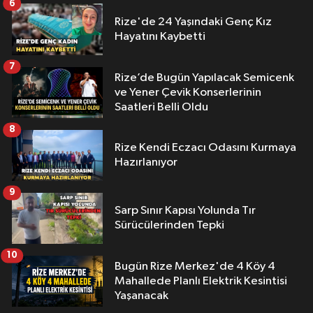
6
Rize'de 24 Yaşındaki Genç Kız
Hayatını Kaybetti
7
Rize’de Bugün Yapılacak Semicenk
ve Yener Çevik Konserlerinin
Saatleri Belli Oldu
8
Rize Kendi Eczacı Odasını Kurmaya
Hazırlanıyor
9
Sarp Sınır Kapısı Yolunda Tır
Sürücülerinden Tepki
10
Bugün Rize Merkez'de 4 Köy 4
Mahallede Planlı Elektrik Kesintisi
Yaşanacak