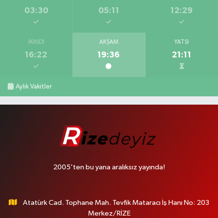
03:30
05:11
12:29
İKINDI
AKŞAM
YATSI
16:22
19:36
21:11
Aylık Vakitler
2005'ten bu yana aralıksız yayında!
Atatürk Cad. Tophane Mah. Tevfik Mataracı İş Hanı No: 203
Merkez/RİZE