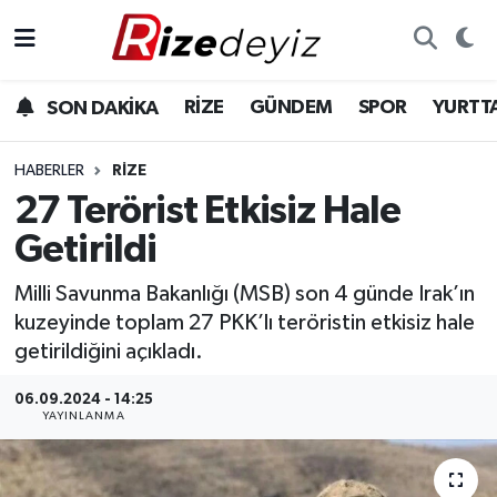
Spor
Rize Nöbetçi Eczaneler
RİZE
GÜNDEM
SPOR
YURTT
SON DAKİKA
Gündem
Rize Hava Durumu
HABERLER
RIZE
Yurttan Haberler
Rize Trafik Yoğunluk Haritası
27 Terörist Etkisiz Hale
Getirildi
Ekonomi
Süper Lig Puan Durumu ve Fikstür
Milli Savunma Bakanlığı (MSB) son 4 günde Irak’ın
Teknoloji
Tüm Manşetler
kuzeyinde toplam 27 PKK’lı teröristin etkisiz hale
getirildiğini açıkladı.
Sağlık
Son Dakika Haberleri
06.09.2024 - 14:25
YAYINLANMA
Haber Arşivi