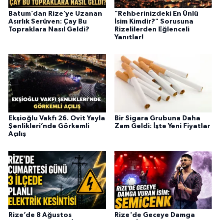
Batum’dan Rize’ye Uzanan
"Rehberinizdeki En Ünlü
Asırlık Serüven: Çay Bu
İsim Kimdir?" Sorusuna
Topraklara Nasıl Geldi?
Rizelilerden Eğlenceli
Yanıtlar!
Ekşioğlu Vakfı 26. Ovit Yayla
Bir Sigara Grubuna Daha
Şenlikleri’nde Görkemli
Zam Geldi: İşte Yeni Fiyatlar
Açılış
Rize’de 8 Ağustos
Rize'de Geceye Damga