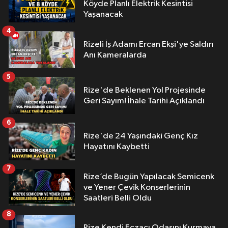
Köyde Planlı Elektrik Kesintisi
Yaşanacak
4
Rizeli İş Adamı Ercan Ekşi'ye Saldırı
Anı Kameralarda
5
Rize'de Beklenen Yol Projesinde
Geri Sayım! İhale Tarihi Açıklandı
6
Rize'de 24 Yaşındaki Genç Kız
Hayatını Kaybetti
7
Rize’de Bugün Yapılacak Semicenk
ve Yener Çevik Konserlerinin
Saatleri Belli Oldu
8
Rize Kendi Eczacı Odasını Kurmaya