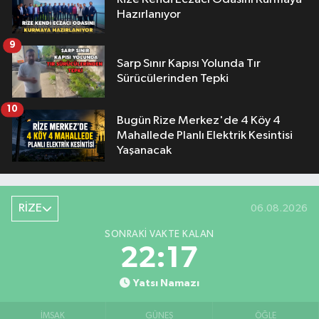
Hazırlanıyor
9
Sarp Sınır Kapısı Yolunda Tır
Sürücülerinden Tepki
10
Bugün Rize Merkez'de 4 Köy 4
Mahallede Planlı Elektrik Kesintisi
Yaşanacak
RİZE
06.08.2026
SONRAKI VAKTE KALAN
22:16
Yatsı Namazı
İMSAK
GÜNEŞ
ÖĞLE