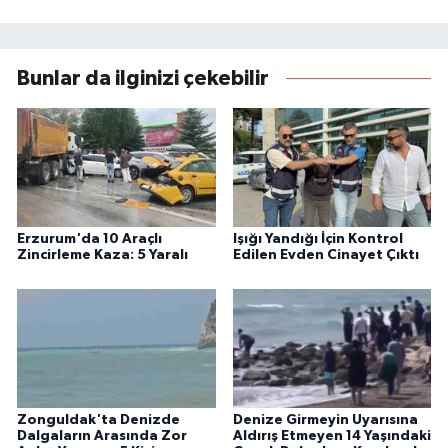
Bunlar da ilginizi çekebilir
Erzurum'da 10 Araçlı
Işığı Yandığı İçin Kontrol
Zincirleme Kaza: 5 Yaralı
Edilen Evden Cinayet Çıktı
Zonguldak'ta Denizde
Denize Girmeyin Uyarısına
Dalgaların Arasında Zor
Aldırış Etmeyen 14 Yaşındaki