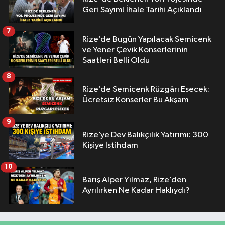
Geri Sayım! İhale Tarihi Açıklandı
7
Rize’de Bugün Yapılacak Semicenk
ve Yener Çevik Konserlerinin
Saatleri Belli Oldu
8
Rize’de Semicenk Rüzgârı Esecek:
Ücretsiz Konserler Bu Akşam
9
Rize’ye Dev Balıkçılık Yatırımı: 300
Kişiye İstihdam
10
Barış Alper Yılmaz, Rize’den
Ayrılırken Ne Kadar Haklıydı?