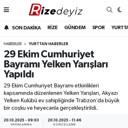
Spor
Rize Nöbetçi Eczaneler
RİZE
GÜNDEM
SPOR
YURTT
SON DAKİKA
Gündem
Rize Hava Durumu
HABERLER
YURTTAN HABERLER
Yurttan Haberler
Rize Trafik Yoğunluk Haritası
29 Ekim Cumhuriyet
Bayramı Yelken Yarışları
Ekonomi
Süper Lig Puan Durumu ve Fikstür
Yapıldı
Teknoloji
Tüm Manşetler
29 Ekim Cumhuriyet Bayramı etkinlikleri
kapsamında düzenlenen Yelken Yarışları, Akyazı
Sağlık
Son Dakika Haberleri
Yelken Kulübü ev sahipliğinde Trabzon’da büyük
bir coşku ve heyecanla gerçekleştirildi.
Haber Arşivi
20.10.2025 - 09:03
20.10.2025 - 11:46
YAYINLANMA
GÜNCELLEME