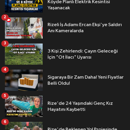
Köyde Planlı Elektrik Kesintisi
Yaşanacak
2
Rizeli İş Adamı Ercan Ekşi'ye Saldırı
Anı Kameralarda
3
3 Kişi Zehirlendi: Çayın Geleceği
İçin "Ot İlacı" Uyarısı
4
Sigaraya Bir Zam Daha! Yeni Fiyatlar
Belli Oldu!
5
Rize'de 24 Yaşındaki Genç Kız
Hayatını Kaybetti
6
Rize'de Beklenen Yol Projesinde