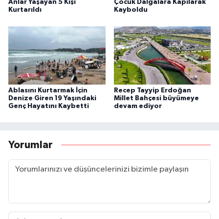
Anlar Yaşayan 5 Kişi
Çocuk Dalgalara Kapılarak
Kurtarıldı
Kayboldu
Ablasını Kurtarmak İçin
Recep Tayyip Erdoğan
Denize Giren 19 Yaşındaki
Millet Bahçesi büyümeye
Genç Hayatını Kaybetti
devam ediyor
Yorumlar