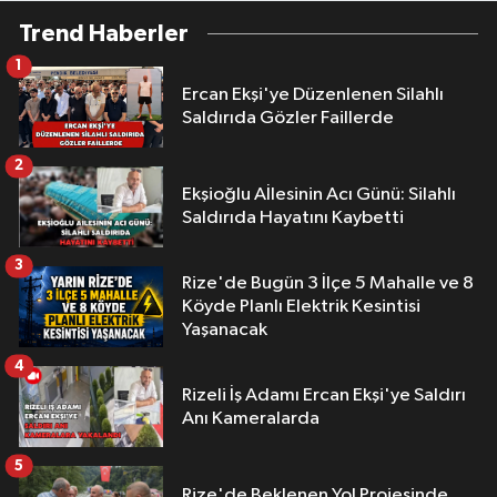
Trend Haberler
1
Ercan Ekşi'ye Düzenlenen Silahlı
Saldırıda Gözler Faillerde
2
Ekşioğlu Aİlesinin Acı Günü: Silahlı
Saldırıda Hayatını Kaybetti
3
Rize'de Bugün 3 İlçe 5 Mahalle ve 8
Köyde Planlı Elektrik Kesintisi
Yaşanacak
4
Rizeli İş Adamı Ercan Ekşi'ye Saldırı
Anı Kameralarda
5
Rize'de Beklenen Yol Projesinde