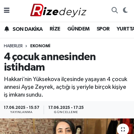
Spor
Rize Nöbetçi Eczaneler
RİZE
GÜNDEM
SPOR
YURTT
SON DAKİKA
Gündem
Rize Hava Durumu
HABERLER
EKONOMI
Yurttan Haberler
Rize Trafik Yoğunluk Haritası
4 çocuk annesinden
istihdam
Ekonomi
Süper Lig Puan Durumu ve Fikstür
Hakkari’nin Yüksekova ilçesinde yaşayan 4 çocuk
Teknoloji
Tüm Manşetler
annesi Ayşe Zeyrek, açtığı iş yeriyle birçok kişiye
iş imkanı sundu.
Sağlık
Son Dakika Haberleri
17.06.2025 - 15:57
17.06.2025 - 17:25
YAYINLANMA
GÜNCELLEME
Haber Arşivi