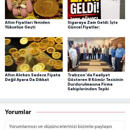
Altın Fiyatları Yeniden
Sigaraya Zam Geldi: İşte
Yükselişe Geçti
Güncel Fiyatlar:
Altın Alırken Sadece Fiyata
Trabzon'da Faaliyet
Değil Ayara Da Dikkat
Gösteren 8 Kömür Tesisinin
Durdurulmasına Firma
Sahiplerinden Tepki
Yorumlar