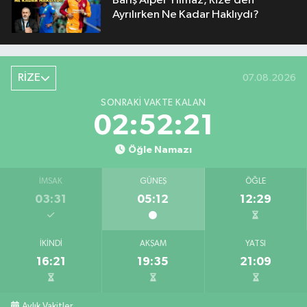
Barış Alper Yılmaz, Rize’den
Ayrılırken Ne Kadar Haklıydı?
RİZE
07.08.2026
SONRAKI VAKTE KALAN
02:52:20
Öğle Namazı
İMSAK
GÜNEŞ
ÖĞLE
03:31
05:12
12:29
İKINDI
AKŞAM
YATSI
16:21
19:35
21:09
Aylık Vakitler