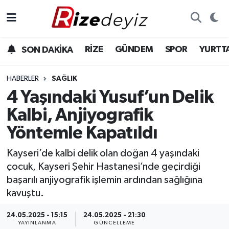
Spor
Rize Nöbetçi Eczaneler
RİZE
GÜNDEM
SPOR
YURTT
SON DAKİKA
Gündem
Rize Hava Durumu
HABERLER
SAĞLIK
Yurttan Haberler
Rize Trafik Yoğunluk Haritası
4 Yaşındaki Yusuf’un Delik
Kalbi, Anjiyografik
Ekonomi
Süper Lig Puan Durumu ve Fikstür
Yöntemle Kapatıldı
Teknoloji
Tüm Manşetler
Kayseri’de kalbi delik olan doğan 4 yaşındaki
çocuk, Kayseri Şehir Hastanesi’nde geçirdiği
Sağlık
Son Dakika Haberleri
başarılı anjiyografik işlemin ardından sağlığına
kavuştu.
Haber Arşivi
24.05.2025 - 15:15
24.05.2025 - 21:30
YAYINLANMA
GÜNCELLEME