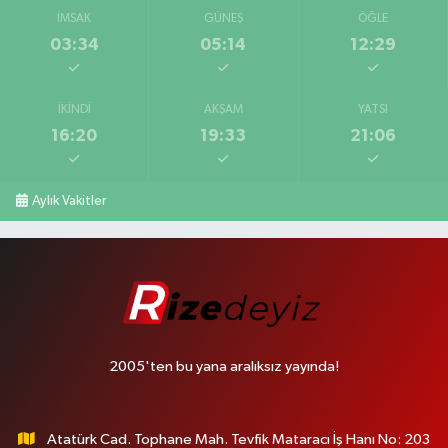
İMSAK
GÜNEŞ
ÖĞLE
03:34
05:14
12:29
İKINDI
AKŞAM
YATSI
16:20
19:33
21:06
Aylık Vakitler
2005'ten bu yana aralıksız yayında!
Atatürk Cad. Tophane Mah. Tevfik Mataracı İş Hanı No: 203