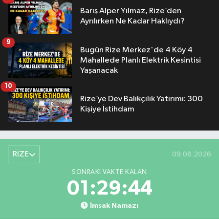
Barış Alper Yılmaz, Rize’den
Ayrılırken Ne Kadar Haklıydı?
9
Bugün Rize Merkez'de 4 Köy 4
Mahallede Planlı Elektrik Kesintisi
Yaşanacak
10
Rize’ye Dev Balıkçılık Yatırımı: 300
Kişiye İstihdam
RİZE
09.08.2026
SONRAKI VAKTE KALAN
01:29:44
İmsak Namazı