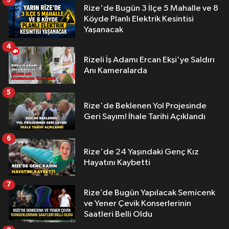
3
Rize'de Bugün 3 İlçe 5 Mahalle ve 8
Köyde Planlı Elektrik Kesintisi
Yaşanacak
4
Rizeli İş Adamı Ercan Ekşi'ye Saldırı
Anı Kameralarda
5
Rize'de Beklenen Yol Projesinde
Geri Sayım! İhale Tarihi Açıklandı
6
Rize'de 24 Yaşındaki Genç Kız
Hayatını Kaybetti
7
Rize’de Bugün Yapılacak Semicenk
ve Yener Çevik Konserlerinin
Saatleri Belli Oldu