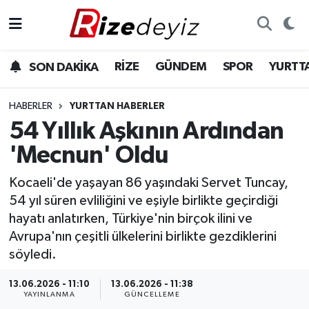
Spor
Rize Nöbetçi Eczaneler
RİZE
GÜNDEM
SPOR
YURTT
SON DAKİKA
Gündem
Rize Hava Durumu
HABERLER
YURTTAN HABERLER
Yurttan Haberler
Rize Trafik Yoğunluk Haritası
54 Yıllık Aşkının Ardından
'Mecnun' Oldu
Ekonomi
Süper Lig Puan Durumu ve Fikstür
Kocaeli'de yaşayan 86 yaşındaki Servet Tuncay,
Teknoloji
Tüm Manşetler
54 yıl süren evliliğini ve eşiyle birlikte geçirdiği
hayatı anlatırken, Türkiye'nin birçok ilini ve
Sağlık
Son Dakika Haberleri
Avrupa'nın çeşitli ülkelerini birlikte gezdiklerini
söyledi.
Haber Arşivi
13.06.2026 - 11:10
13.06.2026 - 11:38
YAYINLANMA
GÜNCELLEME