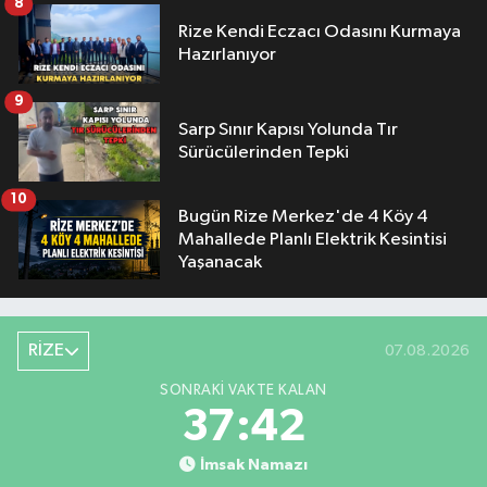
8
Rize Kendi Eczacı Odasını Kurmaya
Hazırlanıyor
9
Sarp Sınır Kapısı Yolunda Tır
Sürücülerinden Tepki
10
Bugün Rize Merkez'de 4 Köy 4
Mahallede Planlı Elektrik Kesintisi
Yaşanacak
RİZE
07.08.2026
SONRAKI VAKTE KALAN
37:42
İmsak Namazı