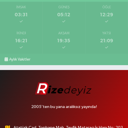
İMSAK
GÜNEŞ
ÖĞLE
03:31
05:12
12:29
İKINDI
AKŞAM
YATSI
16:21
19:35
21:09
Aylık Vakitler
2005'ten bu yana aralıksız yayında!
Atatürk Cad. Tophane Mah. Tevfik Mataracı İş Hanı No: 203