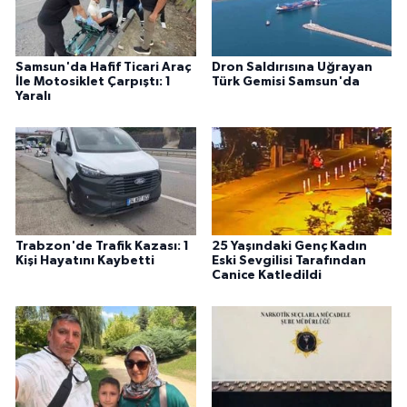
Samsun'da Hafif Ticari Araç
Dron Saldırısına Uğrayan
İle Motosiklet Çarpıştı: 1
Türk Gemisi Samsun'da
Yaralı
Trabzon'de Trafik Kazası: 1
25 Yaşındaki Genç Kadın
Kişi Hayatını Kaybetti
Eski Sevgilisi Tarafından
Canice Katledildi