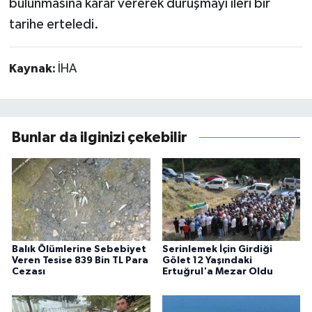
bulunmasına karar vererek duruşmayı ileri bir
tarihe erteledi.
Kaynak:
İHA
Bunlar da ilginizi çekebilir
Balık Ölümlerine Sebebiyet
Serinlemek İçin Girdiği
Veren Tesise 839 Bin TL Para
Gölet 12 Yaşındaki
Cezası
Ertuğrul'a Mezar Oldu