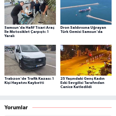
Samsun'da Hafif Ticari Araç
Dron Saldırısına Uğrayan
İle Motosiklet Çarpıştı: 1
Türk Gemisi Samsun'da
Yaralı
Trabzon'de Trafik Kazası: 1
25 Yaşındaki Genç Kadın
Kişi Hayatını Kaybetti
Eski Sevgilisi Tarafından
Canice Katledildi
Yorumlar