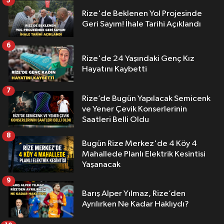
5
Rize'de Beklenen Yol Projesinde
Geri Sayım! İhale Tarihi Açıklandı
6
Rize'de 24 Yaşındaki Genç Kız
Hayatını Kaybetti
7
Rize’de Bugün Yapılacak Semicenk
ve Yener Çevik Konserlerinin
Saatleri Belli Oldu
8
Bugün Rize Merkez'de 4 Köy 4
Mahallede Planlı Elektrik Kesintisi
Yaşanacak
9
Barış Alper Yılmaz, Rize’den
Ayrılırken Ne Kadar Haklıydı?