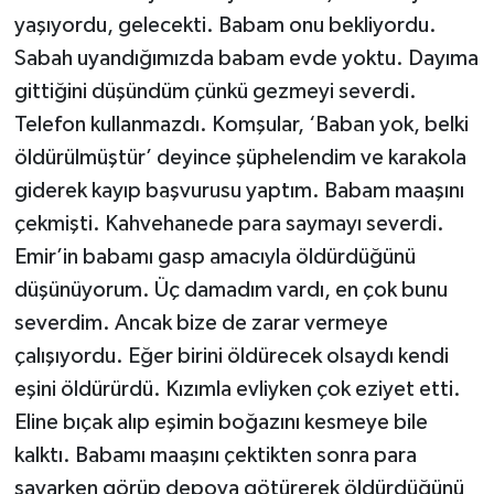
yaşıyordu, gelecekti. Babam onu bekliyordu.
Sabah uyandığımızda babam evde yoktu. Dayıma
gittiğini düşündüm çünkü gezmeyi severdi.
Telefon kullanmazdı. Komşular, ‘Baban yok, belki
öldürülmüştür’ deyince şüphelendim ve karakola
giderek kayıp başvurusu yaptım. Babam maaşını
çekmişti. Kahvehanede para saymayı severdi.
Emir’in babamı gasp amacıyla öldürdüğünü
düşünüyorum. Üç damadım vardı, en çok bunu
severdim. Ancak bize de zarar vermeye
çalışıyordu. Eğer birini öldürecek olsaydı kendi
eşini öldürürdü. Kızımla evliyken çok eziyet etti.
Eline bıçak alıp eşimin boğazını kesmeye bile
kalktı. Babamı maaşını çektikten sonra para
sayarken görüp depoya götürerek öldürdüğünü