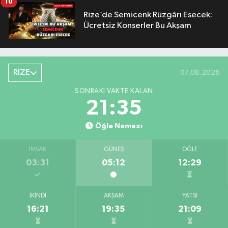
10
Rize’de Semicenk Rüzgârı Esecek:
Ücretsiz Konserler Bu Akşam
RİZE
07.08.2026
SONRAKI VAKTE KALAN
21:34
Öğle Namazı
İMSAK
GÜNEŞ
ÖĞLE
03:31
05:12
12:29
İKINDI
AKŞAM
YATSI
16:21
19:35
21:09