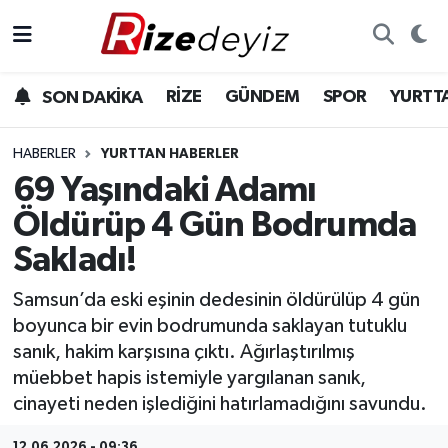
Spor
Rize Nöbetçi Eczaneler
RİZE
GÜNDEM
SPOR
YURTT
SON DAKİKA
Gündem
Rize Hava Durumu
HABERLER
YURTTAN HABERLER
Yurttan Haberler
Rize Trafik Yoğunluk Haritası
69 Yaşındaki Adamı
Öldürüp 4 Gün Bodrumda
Ekonomi
Süper Lig Puan Durumu ve Fikstür
Sakladı!
Teknoloji
Tüm Manşetler
Samsun’da eski eşinin dedesinin öldürülüp 4 gün
boyunca bir evin bodrumunda saklayan tutuklu
Sağlık
Son Dakika Haberleri
sanık, hakim karşısına çıktı. Ağırlaştırılmış
müebbet hapis istemiyle yargılanan sanık,
Haber Arşivi
cinayeti neden işlediğini hatırlamadığını savundu.
12.06.2026 - 09:36