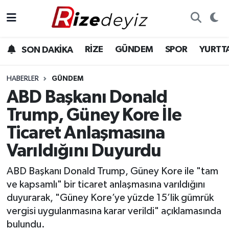
Spor
Rize Nöbetçi Eczaneler
RİZE
GÜNDEM
SPOR
YURTT
SON DAKİKA
Gündem
Rize Hava Durumu
HABERLER
GÜNDEM
Yurttan Haberler
Rize Trafik Yoğunluk Haritası
ABD Başkanı Donald
Trump, Güney Kore İle
Ekonomi
Süper Lig Puan Durumu ve Fikstür
Ticaret Anlaşmasına
Teknoloji
Tüm Manşetler
Varıldığını Duyurdu
Sağlık
Son Dakika Haberleri
ABD Başkanı Donald Trump, Güney Kore ile "tam
ve kapsamlı" bir ticaret anlaşmasına varıldığını
Haber Arşivi
duyurarak, "Güney Kore’ye yüzde 15’lik gümrük
vergisi uygulanmasına karar verildi" açıklamasında
bulundu.