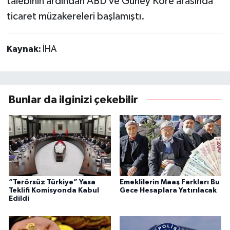
talebinin ardından ABD ve Güney Kore arasında
ticaret müzakereleri başlamıştı.
Kaynak:
İHA
Bunlar da ilginizi çekebilir
“Terörsüz Türkiye” Yasa
Emeklilerin Maaş Farkları Bu
Teklifi Komisyonda Kabul
Gece Hesaplara Yatırılacak
Edildi