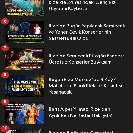
Rize'de 24 Yaşındaki Genç Kız
Hayatını Kaybetti
6
Rize’de Bugün Yapılacak Semicenk
ve Yener Çevik Konserlerinin
Saatleri Belli Oldu
7
Rize’de Semicenk Rüzgârı Esecek:
Ücretsiz Konserler Bu Akşam
8
Bugün Rize Merkez'de 4 Köy 4
Mahallede Planlı Elektrik Kesintisi
Yaşanacak
9
Barış Alper Yılmaz, Rize’den
Ayrılırken Ne Kadar Haklıydı?
10