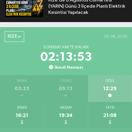
Rize’de 8 Ağustos Cumartesi
(YARIN) Günü 3 İlçede Planlı Elektrik
Kesintisi Yapılacak
RİZE
08.08.2026
SONRAKI VAKTE KALAN
02:13:53
İkindi Namazı
İMSAK
GÜNEŞ
ÖĞLE
03:33
05:13
12:29
İKINDI
AKŞAM
YATSI
16:21
19:34
21:08