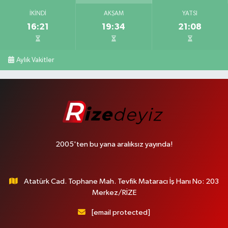
İKINDI
AKŞAM
YATSI
16:21
19:34
21:08
Aylık Vakitler
2005'ten bu yana aralıksız yayında!
Atatürk Cad. Tophane Mah. Tevfik Mataracı İş Hanı No: 203
Merkez/RİZE
[email protected]