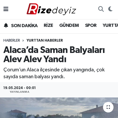
Spor
Rize Nöbetçi Eczaneler
RİZE
GÜNDEM
SPOR
YURTT
SON DAKİKA
Gündem
Rize Hava Durumu
HABERLER
YURTTAN HABERLER
Yurttan Haberler
Rize Trafik Yoğunluk Haritası
Alaca’da Saman Balyaları
Alev Alev Yandı
Ekonomi
Süper Lig Puan Durumu ve Fikstür
Çorum’un Alaca ilçesinde çıkan yangında, çok
Teknoloji
Tüm Manşetler
sayıda saman balyası yandı.
Sağlık
Son Dakika Haberleri
19.05.2024 - 00:01
YAYINLANMA
Haber Arşivi