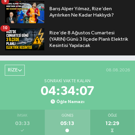
9
Barış Alper Yılmaz, Rize’den
Ayrılırken Ne Kadar Haklıydı?
10
Rize’de 8 Ağustos Cumartesi
(YARIN) Günü 3 İlçede Planlı Elektrik
Kesintisi Yapılacak
RİZE
08.08.2026
SONRAKI VAKTE KALAN
04:34:06
Öğle Namazı
İMSAK
GÜNEŞ
ÖĞLE
03:33
05:13
12:29