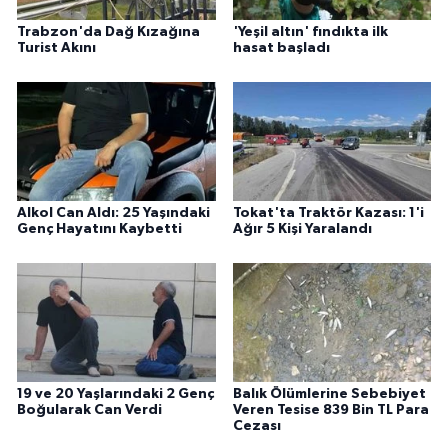
Trabzon'da Dağ Kızağına
'Yeşil altın' fındıkta ilk
Turist Akını
hasat başladı
Alkol Can Aldı: 25 Yaşındaki
Tokat'ta Traktör Kazası: 1'i
Genç Hayatını Kaybetti
Ağır 5 Kişi Yaralandı
19 ve 20 Yaşlarındaki 2 Genç
Balık Ölümlerine Sebebiyet
Boğularak Can Verdi
Veren Tesise 839 Bin TL Para
Cezası