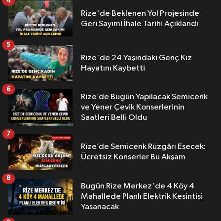
4
Rize'de Beklenen Yol Projesinde
Geri Sayım! İhale Tarihi Açıklandı
5
Rize'de 24 Yaşındaki Genç Kız
Hayatını Kaybetti
6
Rize’de Bugün Yapılacak Semicenk
ve Yener Çevik Konserlerinin
Saatleri Belli Oldu
7
Rize’de Semicenk Rüzgârı Esecek:
Ücretsiz Konserler Bu Akşam
8
Bugün Rize Merkez'de 4 Köy 4
Mahallede Planlı Elektrik Kesintisi
Yaşanacak