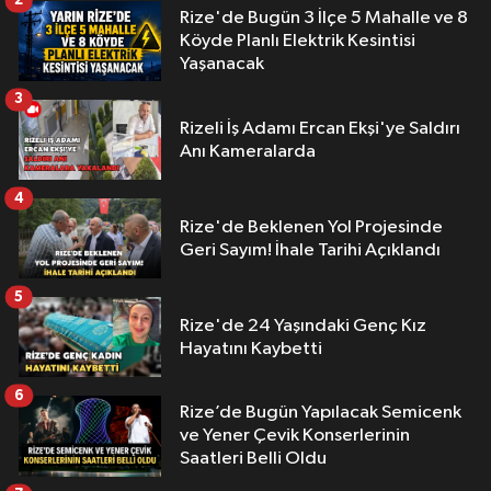
2
Rize'de Bugün 3 İlçe 5 Mahalle ve 8
Köyde Planlı Elektrik Kesintisi
Yaşanacak
3
Rizeli İş Adamı Ercan Ekşi'ye Saldırı
Anı Kameralarda
4
Rize'de Beklenen Yol Projesinde
Geri Sayım! İhale Tarihi Açıklandı
5
Rize'de 24 Yaşındaki Genç Kız
Hayatını Kaybetti
6
Rize’de Bugün Yapılacak Semicenk
ve Yener Çevik Konserlerinin
Saatleri Belli Oldu