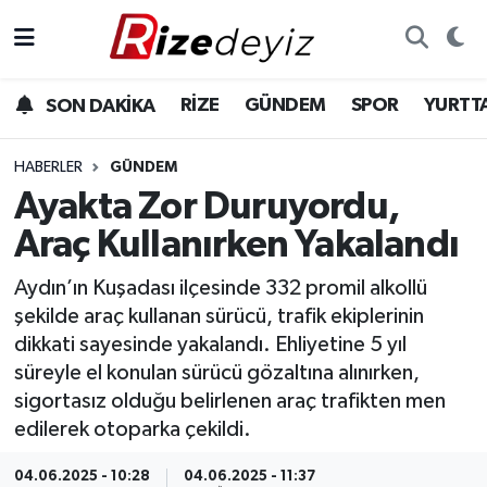
Spor
Rize Nöbetçi Eczaneler
RİZE
GÜNDEM
SPOR
YURTT
SON DAKİKA
Gündem
Rize Hava Durumu
HABERLER
GÜNDEM
Yurttan Haberler
Rize Trafik Yoğunluk Haritası
Ayakta Zor Duruyordu,
Araç Kullanırken Yakalandı
Ekonomi
Süper Lig Puan Durumu ve Fikstür
Aydın’ın Kuşadası ilçesinde 332 promil alkollü
Teknoloji
Tüm Manşetler
şekilde araç kullanan sürücü, trafik ekiplerinin
dikkati sayesinde yakalandı. Ehliyetine 5 yıl
Sağlık
Son Dakika Haberleri
süreyle el konulan sürücü gözaltına alınırken,
sigortasız olduğu belirlenen araç trafikten men
Haber Arşivi
edilerek otoparka çekildi.
04.06.2025 - 10:28
04.06.2025 - 11:37