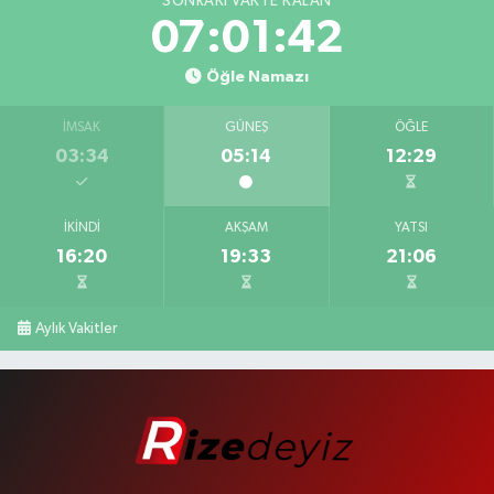
SONRAKI VAKTE KALAN
07:01:41
Öğle Namazı
İMSAK
GÜNEŞ
ÖĞLE
03:34
05:14
12:29
İKINDI
AKŞAM
YATSI
16:20
19:33
21:06
Aylık Vakitler