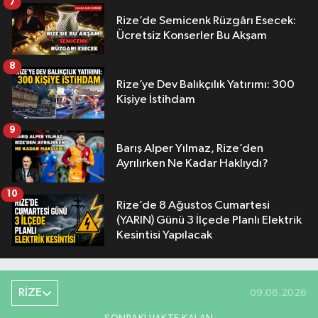
7
Rize’de Semicenk Rüzgârı Esecek:
Ücretsiz Konserler Bu Akşam
8
Rize’ye Dev Balıkçılık Yatırımı: 300
Kişiye İstihdam
9
Barış Alper Yılmaz, Rize’den
Ayrılırken Ne Kadar Haklıydı?
10
Rize’de 8 Ağustos Cumartesi
(YARIN) Günü 3 İlçede Planlı Elektrik
Kesintisi Yapılacak
RİZE
09.08.2026