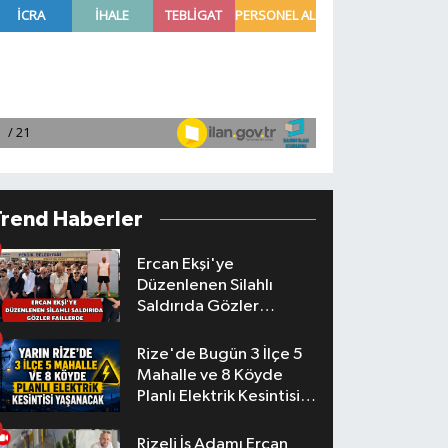
Trend Haberler
Ercan Ekşi'ye
Düzenlenen Silahlı
Saldırıda Gözler
Faillerde
Rize'de Bugün 3 İlçe 5
Mahalle ve 8 Köyde
Planlı Elektrik Kesintisi
Yaşanacak
Rizeli İş Adamı Ercan