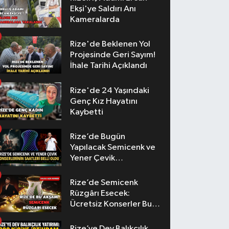
Ekşi'ye Saldırı Anı
Kameralarda
Rize'de Beklenen Yol
Projesinde Geri Sayım!
İhale Tarihi Açıklandı
Rize'de 24 Yaşındaki
Genç Kız Hayatını
Kaybetti
Rize’de Bugün
Yapılacak Semicenk ve
Yener Çevik
Konserlerinin Saatleri
Belli Oldu
Rize’de Semicenk
Rüzgârı Esecek:
Ücretsiz Konserler Bu
Akşam
Rize’ye Dev Balıkçılık