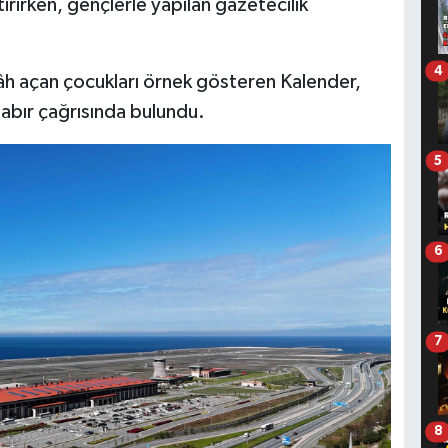
irirken, gençlerle yapılan gazetecilik
4
âh açan çocukları örnek gösteren Kalender,
sabır çağrısında bulundu.
5
6
7
8