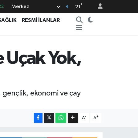
°
Merkez
01
21
32
SAĞLIK
RESMİ İLANLAR
38
%0
14
e Uçak Yok,
22
 gençlik, ekonomi ve çay
-
+
A
A