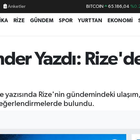
Anketler
DOLAR
47,7370
%-0.
EURO
55,2510
%0.
İKA
RİZE
GÜNDEM
SPOR
YURTTAN
EKONOMİ
STERLİN
64,4811
%0.
GRAM ALTIN
6660.55
BİST100
13.779
%-
der Yazdı: Rize'd
BITCOIN
65.186,04
%0.
 yazısında Rize'nin gündemindeki ulaşım,
 değerlendirmelerde bulundu.