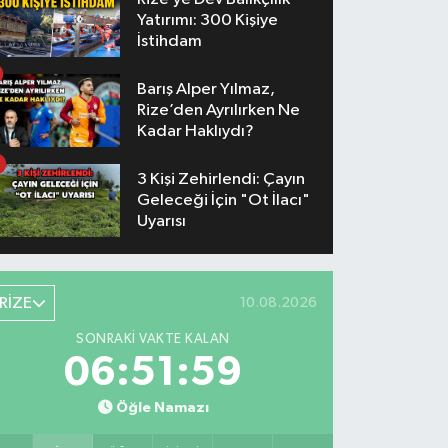
Yatırımı: 300 Kişiye
İstihdam
Barış Alper Yılmaz,
Rize’den Ayrılırken Ne
Kadar Haklıydı?
3 Kişi Zehirlendi: Çayın
Geleceği İçin "Ot İlacı"
Uyarısı
RİZE
10.08.2026
SONRAKI VAKTE KALAN
06:51:57
Öğle Namazı