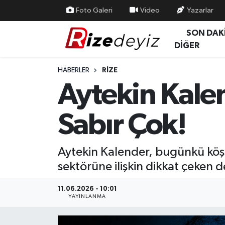
Foto Galeri
Video
Yazarlar
SON DAK
Spor
Rize Nöbetçi Eczaneler
DİĞER
Gündem
Rize Hava Durumu
HABERLER
RIZE
Aytekin Kalen
Yurttan Haberler
Rize Trafik Yoğunluk Haritası
Sabır Çok!
Ekonomi
Süper Lig Puan Durumu ve Fikstür
Teknoloji
Tüm Manşetler
Aytekin Kalender, bugünkü köşe
sektörüne ilişkin dikkat çeken
Sağlık
Son Dakika Haberleri
11.06.2026 - 10:01
Haber Arşivi
YAYINLANMA