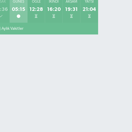
SAK
GÜNEŞ
ÖĞLE
İKINDI
AKŞAM
YATSI
:36
05:15
12:28
16:20
19:31
21:04
Aylık Vakitler