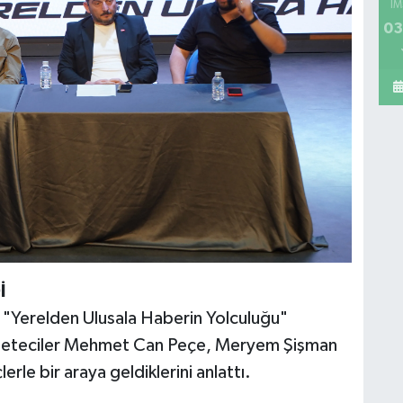
İM
03
İ
"Yerelden Ulusala Haberin Yolculuğu"
zeteciler Mehmet Can Peçe, Meryem Şişman
rle bir araya geldiklerini anlattı.