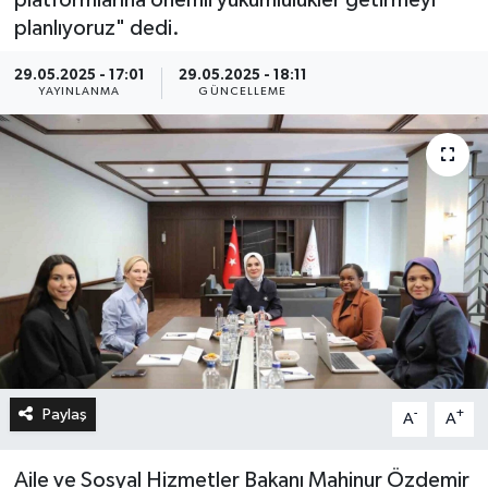
planlıyoruz" dedi.
29.05.2025 - 17:01
29.05.2025 - 18:11
YAYINLANMA
GÜNCELLEME
Paylaş
-
+
A
A
Aile ve Sosyal Hizmetler Bakanı Mahinur Özdemir