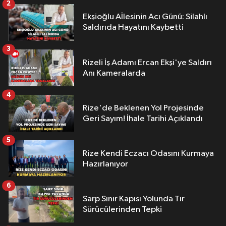
2
Ekşioğlu Aİlesinin Acı Günü: Silahlı
Saldırıda Hayatını Kaybetti
3
Rizeli İş Adamı Ercan Ekşi'ye Saldırı
Anı Kameralarda
4
Rize'de Beklenen Yol Projesinde
Geri Sayım! İhale Tarihi Açıklandı
5
Rize Kendi Eczacı Odasını Kurmaya
Hazırlanıyor
6
Sarp Sınır Kapısı Yolunda Tır
Sürücülerinden Tepki