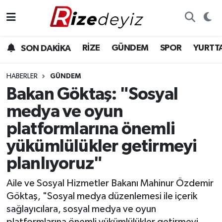
Spor
Rize Nöbetçi Eczaneler
RİZE
GÜNDEM
SPOR
YURTT
SON DAKİKA
Gündem
Rize Hava Durumu
HABERLER
GÜNDEM
Yurttan Haberler
Rize Trafik Yoğunluk Haritası
Bakan Göktaş: "Sosyal
medya ve oyun
Ekonomi
Süper Lig Puan Durumu ve Fikstür
platformlarına önemli
Teknoloji
Tüm Manşetler
yükümlülükler getirmeyi
planlıyoruz"
Sağlık
Son Dakika Haberleri
Aile ve Sosyal Hizmetler Bakanı Mahinur Özdemir
Haber Arşivi
Göktaş, "Sosyal medya düzenlemesi ile içerik
sağlayıcılara, sosyal medya ve oyun
platformlarına önemli yükümlülükler getirmeyi