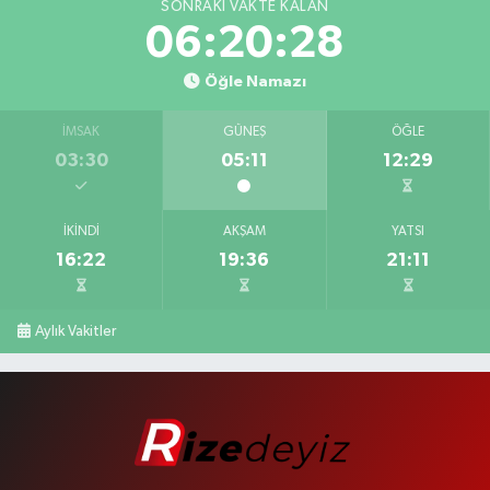
SONRAKI VAKTE KALAN
06:20:27
Öğle Namazı
İMSAK
GÜNEŞ
ÖĞLE
03:30
05:11
12:29
İKINDI
AKŞAM
YATSI
16:22
19:36
21:11
Aylık Vakitler