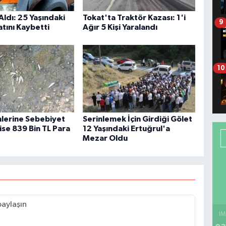
Aldı: 25 Yaşındaki
Tokat'ta Traktör Kazası: 1'i
9
tını Kaybetti
Ağır 5 Kişi Yaralandı
10
mlerine Sebebiyet
Serinlemek İçin Girdiği Gölet
ise 839 Bin TL Para
12 Yaşındaki Ertuğrul'a
Mezar Oldu
İM