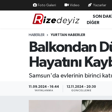
Foto Galeri
Video
Yazarlar
SON DAK
Spor
Rize Nöbetçi Eczaneler
DİĞER
Gündem
Rize Hava Durumu
HABERLER
YURTTAN HABERLER
Balkondan Dü
Yurttan Haberler
Rize Trafik Yoğunluk Haritası
Hayatını Kay
Ekonomi
Süper Lig Puan Durumu ve Fikstür
Teknoloji
Tüm Manşetler
Samsun'da evlerinin birinci ka
Sağlık
Son Dakika Haberleri
11.09.2024 - 16:44
12.11.2024 - 20:30
YAYINLANMA
GÜNCELLEME
Haber Arşivi