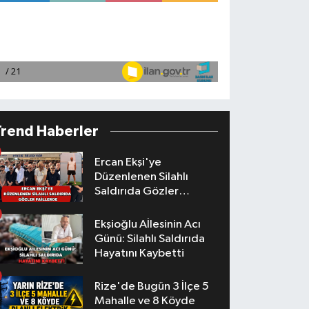
Trend Haberler
Ercan Ekşi'ye
Düzenlenen Silahlı
Saldırıda Gözler
Faillerde
Ekşioğlu Aİlesinin Acı
Günü: Silahlı Saldırıda
Hayatını Kaybetti
Rize'de Bugün 3 İlçe 5
Mahalle ve 8 Köyde