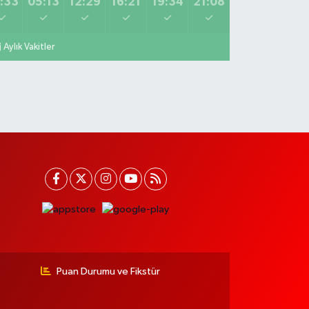
:33
05:13
12:29
16:21
19:34
21:08
Aylık Vakitler
Puan Durumu ve Fikstür