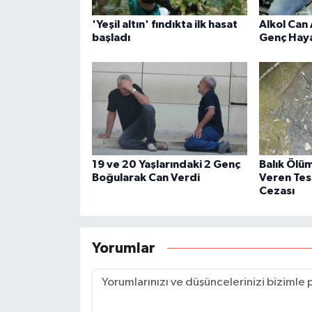
'Yeşil altın' fındıkta ilk hasat
Alkol Can 
başladı
Genç Haya
19 ve 20 Yaşlarındaki 2 Genç
Balık Ölü
Boğularak Can Verdi
Veren Tes
Cezası
Yorumlar