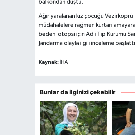
balkondan düştü.
Ağır yaralanan kız çocuğu Vezirköprü D
müdahalelere rağmen kurtarılamayarak 
bedeni otopsi için Adli Tıp Kurumu S
Jandarma olayla ilgili inceleme başlatt
Kaynak:
İHA
Bunlar da ilginizi çekebilir