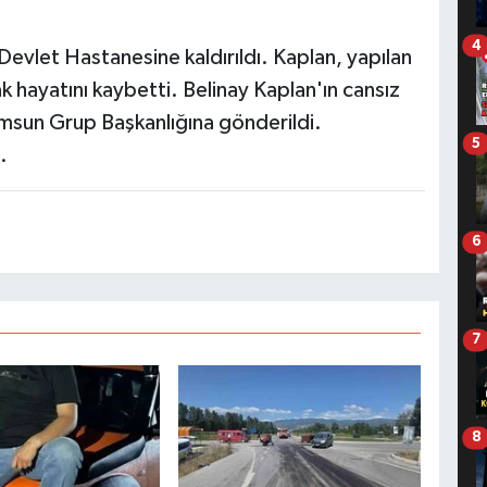
4
evlet Hastanesine kaldırıldı. Kaplan, yapılan
hayatını kaybetti. Belinay Kaplan'ın cansız
amsun Grup Başkanlığına gönderildi.
5
ı.
6
7
8