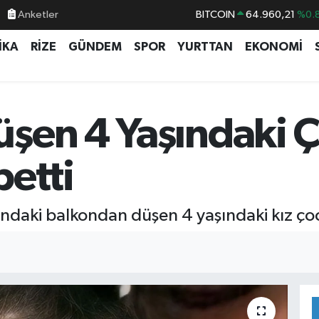
Anketler
BITCOIN
64.960,21
%0.
DOLAR
47,7436
%0.
İKA
RİZE
GÜNDEM
SPOR
YURTTAN
EKONOMİ
EURO
55,2510
%0.
STERLİN
64,4811
%0.
GRAM ALTIN
6660.55
%0.
şen 4 Yaşındaki 
BİST100
13.779
%-
betti
tındaki balkondan düşen 4 yaşındaki kız ço