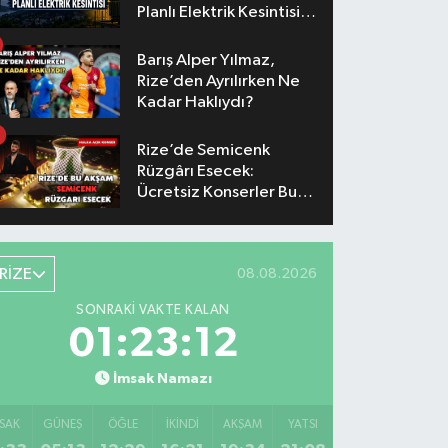
Planlı Elektrik Kesintisi
Yaşanacak
Barış Alper Yılmaz,
Rize’den Ayrılırken Ne
Kadar Haklıydı?
Rize’de Semicenk
Rüzgârı Esecek:
Ücretsiz Konserler Bu
Akşam
RİZE
08.08.2026
SONRAKI VAKTE KALAN
01:23:11
İmsak Namazı
SAK
GÜNEŞ
ÖĞLE
İKINDI
AKŞAM
YATSI