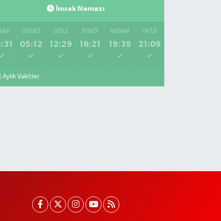
İmsak Namazı
SAK
GÜNEŞ
ÖĞLE
İKINDI
AKŞAM
YATSI
:31
05:12
12:29
16:21
19:35
21:09
Aylık Vakitler