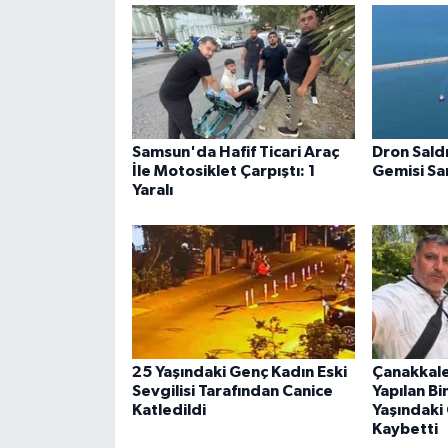
Samsun'da Hafif Ticari Araç
Dron Sald
İle Motosiklet Çarpıştı: 1
Gemisi S
Yaralı
25 Yaşındaki Genç Kadın Eski
Çanakkale
Sevgilisi Tarafından Canice
Yapılan B
Katledildi
Yaşındaki
Kaybetti