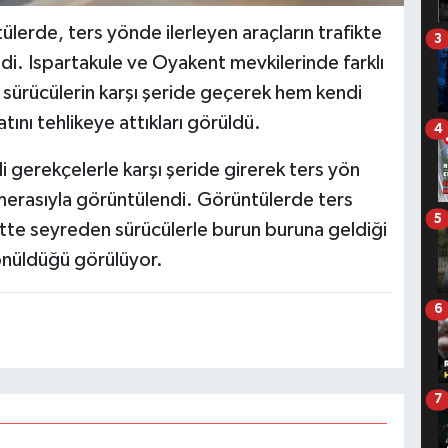
lerde, ters yönde ilerleyen araçların trafikte
3
di. Ispartakule ve Oyakent mevkilerinde farklı
 sürücülerin karşı şeride geçerek hem kendi
tını tehlikeye attıkları görüldü.
4
li gerekçelerle karşı şeride girerek ters yön
amerasıyla görüntülendi. Görüntülerde ters
5
ritte seyreden sürücülerle burun buruna geldiği
önüldüğü görülüyor.
6
7