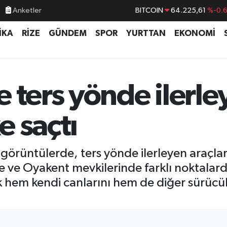
BITCOIN
64.225,61
%-0.
Anketler
DOLAR
47,6704
%
İKA
RİZE
GÜNDEM
SPOR
YURTTAN
EKONOMİ
EURO
55,0406
%-0.
STERLİN
64,2143
%
GRAM ALTIN
6510.40
%0.4
 ters yönde ilerle
BİST100
13.799
%7
e saçtı
görüntülerde, ters yönde ilerleyen araçlar
le ve Oyakent mevkilerinde farklı noktalar
k hem kendi canlarını hem de diğer sürücüle