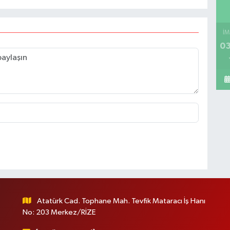
İM
03
Atatürk Cad. Tophane Mah. Tevfik Mataracı İş Hanı
No: 203 Merkez/RİZE