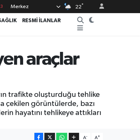
°
63
Merkez
22
0
SAĞLIK
RESMİ İLANLAR
08
0
5
yen araçlar
0
ın trafikte oluşturduğu tehlike
da çekilen görüntülerde, bazı
rin hayatını tehlikeye attıkları
-
+
A
A