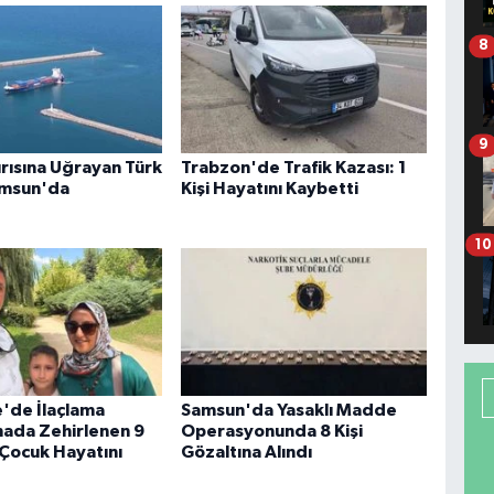
8
9
ırısına Uğrayan Türk
Trabzon'de Trafik Kazası: 1
amsun'da
Kişi Hayatını Kaybetti
10
'de İlaçlama
Samsun'da Yasaklı Madde
inada Zehirlenen 9
Operasyonunda 8 Kişi
 Çocuk Hayatını
Gözaltına Alındı