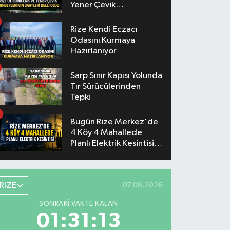
Yener Çevik
Konserlerinin Saatleri
Belli Oldu
Rize Kendi Eczacı
Odasını Kurmaya
Hazırlanıyor
Sarp Sınır Kapısı Yolunda
Tır Sürücülerinden
Tepki
Bugün Rize Merkez'de
4 Köy 4 Mahallede
Planlı Elektrik Kesintisi
Yaşanacak
RİZE
07.08.2026
SONRAKI VAKTE KALAN
01:31:12