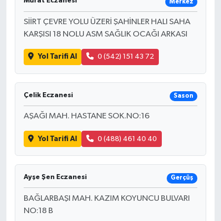
Murat Eczanesi
Merkez
SİİRT ÇEVRE YOLU ÜZERİ ŞAHİNLER HALI SAHA
KARŞISI 18 NOLU ASM SAĞLIK OCAĞI ARKASI
Yol Tarifi Al
0 (542) 151 43 72
Çelik Eczanesi
Sason
AŞAĞI MAH. HASTANE SOK.NO:16
Yol Tarifi Al
0 (488) 461 40 40
Ayşe Şen Eczanesi
Gerçüş
BAĞLARBAŞI MAH. KAZIM KOYUNCU BULVARI
NO:18 B