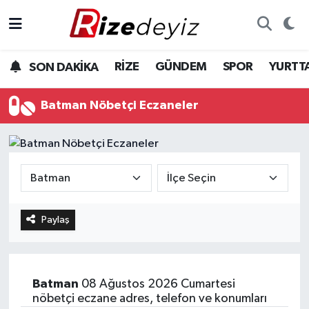
Spor
Rize Nöbetçi Eczaneler
RİZE
GÜNDEM
SPOR
YURTT
SON DAKİKA
Gündem
Rize Hava Durumu
Batman Nöbetçi Eczaneler
Yurttan Haberler
Rize Trafik Yoğunluk Haritası
Ekonomi
Süper Lig Puan Durumu ve Fikstür
Teknoloji
Tüm Manşetler
Paylaş
Sağlık
Son Dakika Haberleri
Haber Arşivi
Batman
08 Ağustos 2026 Cumartesi
nöbetçi eczane adres, telefon ve konumları