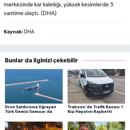
merkezinde kar kalınlığı, yüksek kesimlerde 5
santime ulaştı. (DHA)
Kaynak:
DHA
Bunlar da ilginizi çekebilir
Dron Saldırısına Uğrayan
Trabzon'de Trafik Kazası: 1
Türk Gemisi Samsun'da
Kişi Hayatını Kaybetti