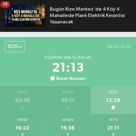
10
Bugün Rize Merkez'de 4 Köy 4
Mahallede Planlı Elektrik Kesintisi
Yaşanacak
RİZE
06.08.2026
SONRAKI VAKTE KALAN
21:12
İkindi Namazı
İMSAK
GÜNEŞ
ÖĞLE
03:30
05:11
12:29
İKINDI
AKŞAM
YATSI
16:22
19:36
21:11