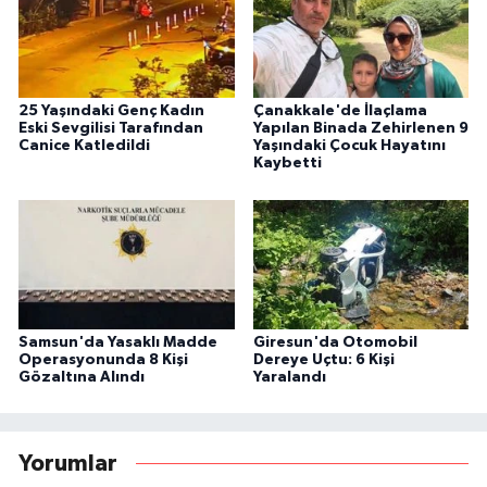
25 Yaşındaki Genç Kadın
Çanakkale'de İlaçlama
Eski Sevgilisi Tarafından
Yapılan Binada Zehirlenen 9
Canice Katledildi
Yaşındaki Çocuk Hayatını
Kaybetti
Samsun'da Yasaklı Madde
Giresun'da Otomobil
Operasyonunda 8 Kişi
Dereye Uçtu: 6 Kişi
Gözaltına Alındı
Yaralandı
Yorumlar