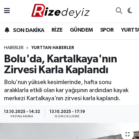
Spor
Rize Nöbetçi Eczaneler
RİZE
GÜNDEM
SPOR
YURTT
SON DAKİKA
Gündem
Rize Hava Durumu
HABERLER
YURTTAN HABERLER
Yurttan Haberler
Rize Trafik Yoğunluk Haritası
Bolu'da, Kartalkaya'nın
Zirvesi Karla Kaplandı
Ekonomi
Süper Lig Puan Durumu ve Fikstür
Bolu'nun yüksek kesimlerinde, hafta sonu
Teknoloji
Tüm Manşetler
aralıklarla etkili olan kar yağışının ardından kayak
merkezi Kartalkaya’nın zirvesi karla kaplandı.
Sağlık
Son Dakika Haberleri
13.10.2025 - 14:32
13.10.2025 - 17:19
YAYINLANMA
GÜNCELLEME
Haber Arşivi